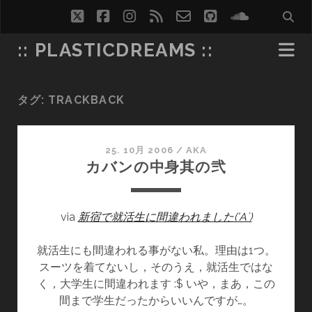
twitter
facebook
instagram
rss
email-
github
soundcl
form
:: PLASTICDREAMS ::
タグ:
TRACKBACK
25. 10月 2006
/
AKA
カバンの中身其の弐
via
新宿で就活生に間違われました(’A`)
就活生にも間違われる事がない私。理由は1つ。
スーツを着てないし，そのうえ，就活生ではな
く，大学生に間違われます :$ いや，まあ，この
間まで学生だったからいいんですが…。