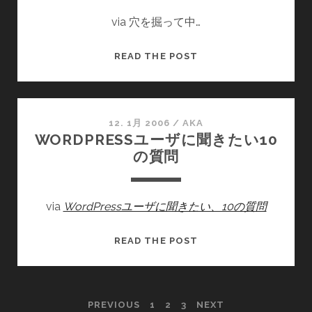
via 穴を掘って中…
KISS,
READ THE POST
KISS,
KISS
12. 1月 2006
/
AKA
WORDPRESSユーザに聞きたい10
の質問
via
WordPressユーザに聞きたい、10の質問
WORDPRESS
READ THE POST
ユ
ー
ザ
投
PREVIOUS
1
2
3
NEXT
に