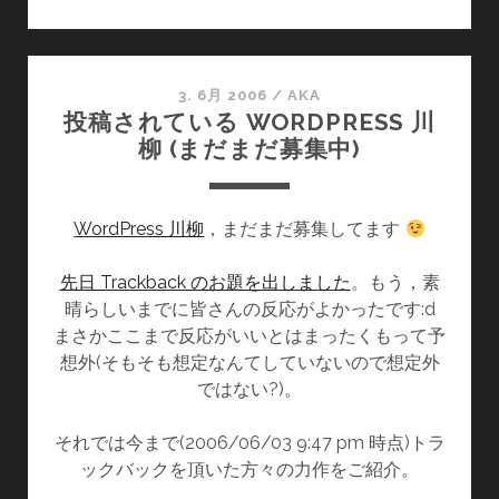
を
イ
ン
ス
3. 6月 2006
/
AKA
投稿されている WORDPRESS 川
ト
柳 (まだまだ募集中)
ー
ル
し
WordPress 川柳
，まだまだ募集してます
た
ら
先日 Trackback のお題を出しました
最
。もう，素
晴らしいまでに皆さんの反応がよかったです:d
初
まさかここまで反応がいいとはまったくもって予
に
想外(そもそも想定なんてしていないので想定外
入
ではない?)。
れ
る
それでは今まで(2006/06/03 9:47 pm 時点)トラ
10
ックバックを頂いた方々の力作をご紹介。
の
プ