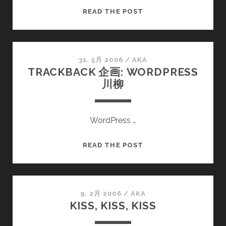
ラ
投
READ THE POST
グ
稿
イ
さ
ン
れ
て
31. 5月 2006
/
AKA
TRACKBACK 企画: WORDPRESS
い
川柳
る
WORDPRESS
川
WordPress …
柳
(ま
だ
TRACKBACK
READ THE POST
ま
企
だ
画:
募
WORDPRESS
集
川
9. 2月 2006
/
AKA
KISS, KISS, KISS
中)
柳