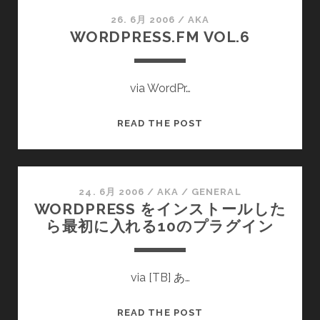
バ
の
26. 6月 2006
/
AKA
WORDPRESS.FM VOL.6
問
題
via WordPr…
WORDPRESS.FM
READ THE POST
VOL.6
24. 6月 2006
/
AKA
/
GENERAL
WORDPRESS をインストールした
ら最初に入れる10のプラグイン
via [TB] あ…
WORDPRESS
READ THE POST