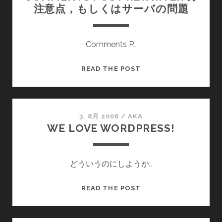
注意点，もしくはサーバの問題
Comments P…
COMMENTS
READ THE POST
POST
REWRITER
の
注
3. 8月 2006
/
AKA
WE LOVE WORDPRESS!
意
点，
も
どういうのにしようか…
し
く
は
WE
READ THE POST
サ
LOVE
ー
WORDPRESS!