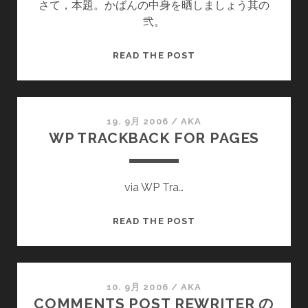
さて，本題。かばんの中身を晒しましょう其の
弐。
カ
READ THE POST
バ
ン
の
中
19. 9月 2006
/
AKA
WP TRACKBACK FOR PAGES
身
其
の
via WP Tra…
弐
WP
READ THE POST
TRACKBACK
FOR
PAGES
10. 9月 2006
/
AKA
COMMENTS POST REWRITER の