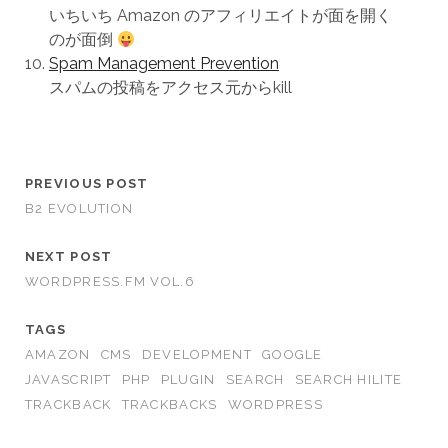
いちいち Amazon のアフィリエイトが面を開く
のが面倒
Spam Management Prevention
スパムの投稿をアクセス元からkill
PREVIOUS POST
B2 EVOLUTION
NEXT POST
WORDPRESS.FM VOL.6
TAGS
AMAZON
CMS
DEVELOPMENT
GOOGLE
JAVASCRIPT
PHP
PLUGIN
SEARCH
SEARCH HILITE
TRACKBACK
TRACKBACKS
WORDPRESS