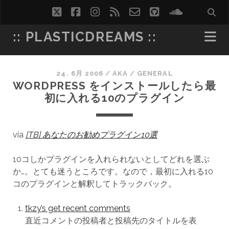
twitter
facebook
instagram
rss
email-
github
soundcl
form
:: PLASTICDREAMS ::
24. 6月 2006
/
AKA
/
GENERAL
WORDPRESS をインストールしたら最
初に入れる10のプラグイン
via
[TB] あなたのお勧めプラグイン10選
10コしかプラグインを入れられないとしてどれを選ぶ
か…。とても迷うところです。なので，最初に入れる10
コのプラグインと解釈してトラックバック。
tkzy’s get recent comments
直近コメントの投稿者と投稿先のタイトルを表