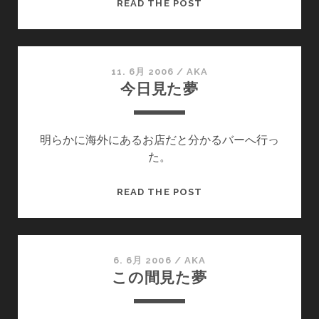
こ
READ THE POST
の
間
見
た
11. 6月 2006
/
AKA
今日見た夢
夢
明らかに海外にあるお店だと分かるバーへ行っ
た。
今
READ THE POST
日
見
た
夢
6. 6月 2006
/
AKA
この間見た夢