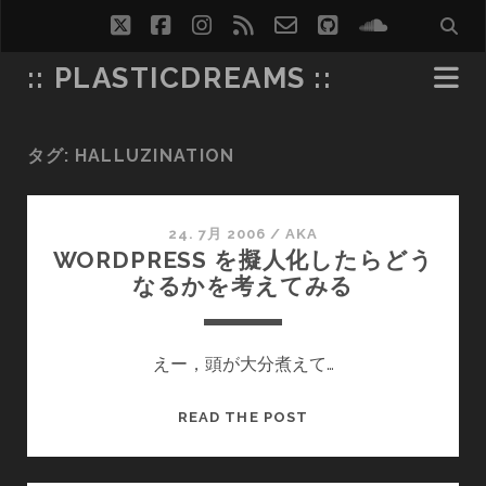
twitter
facebook
instagram
rss
email-
github
soundcl
form
:: PLASTICDREAMS ::
タグ:
HALLUZINATION
24. 7月 2006
/
AKA
WORDPRESS を擬人化したらどう
なるかを考えてみる
えー，頭が大分煮えて…
WORDPRESS
READ THE POST
を
擬