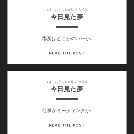
人
化
18. 7月 2006
/
AKA
今日見た夢
し
た
ら
場所はどこかのバーか…
ど
う
な
今
READ THE POST
る
日
か
見
を
た
考
夢
14. 7月 2006
/
AKA
今日見た夢
え
て
み
る
仕事かミーティングか…
今
READ THE POST
日