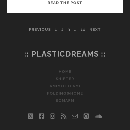
今
READ THE POST
日
見
た
投
PREVIOUS
1
2
3
…
11
NEXT
夢
—
稿
段
ボ
の
:: PLASTICDREAMS ::
ー
ペ
ル
HOME
箱
ー
SHIFTER
で
ジ
3
AMIMOTO AMI
箱
FOLDING@HOME
送
と
SOMAFM
商
り
品
twitter
facebook
instagram
rss
email-
github
soundclo
化
form
—