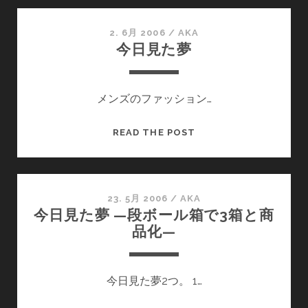
た
夢
2. 6月 2006
/
AKA
今日見た夢
メンズのファッション…
今
READ THE POST
日
見
た
夢
23. 5月 2006
/
AKA
今日見た夢 —段ボール箱で3箱と商
品化—
今日見た夢2つ。 1…