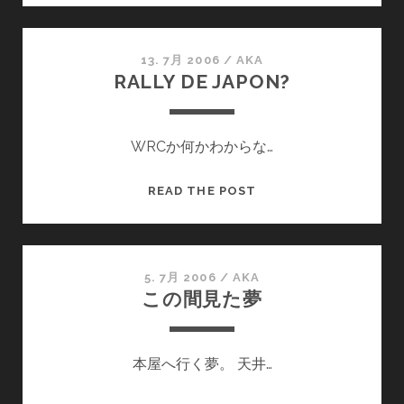
見
た
夢
13. 7月 2006
/
AKA
RALLY DE JAPON?
WRCか何かわからな…
RALLY
READ THE POST
DE
JAPON?
5. 7月 2006
/
AKA
この間見た夢
本屋へ行く夢。 天井…