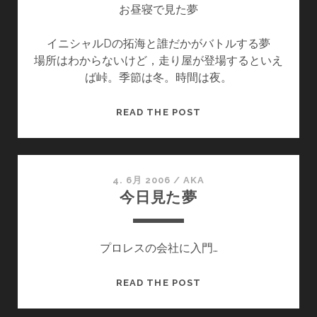
お昼寝で見た夢
イニシャルDの拓海と誰だかがバトルする夢
場所はわからないけど，走り屋が登場するといえ
ば峠。季節は冬。時間は夜。
こ
READ THE POST
の
間
見
た
4. 6月 2006
/
AKA
今日見た夢
夢
プロレスの会社に入門…
今
READ THE POST
日
見