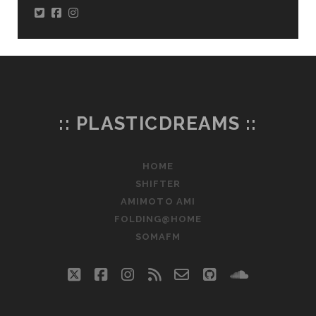
:: PLASTICDREAMS ::
HOME
SHIFTER
AMIMOTO AMI
FOLDING@HOME
SOMAFM
twitter
facebook
instagram
rss
email-
github
soundclo
form