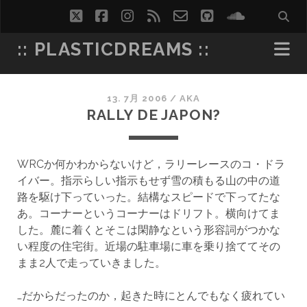
twitter
facebook
instagram
rss
email-
github
soundcl
form
:: PLASTICDREAMS ::
13. 7月 2006
/
AKA
RALLY DE JAPON?
WRCか何かわからないけど，ラリーレースのコ・ドラ
イバー。指示らしい指示もせず雪の積もる山の中の道
路を駆け下っていった。結構なスピードで下ってたな
あ。コーナーというコーナーはドリフト。横向けてま
した。麓に着くとそこは閑静なという形容詞がつかな
い程度の住宅街。近場の駐車場に車を乗り捨ててその
まま2人で走っていきました。
…だからだったのか，起きた時にとんでもなく疲れてい