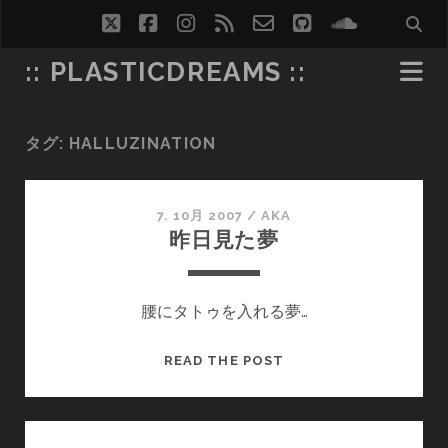
twitter
facebook
instagram
rss
email-
github
soundcl
form
:: PLASTICDREAMS ::
タグ:
HALLUZINATION
7. 10月 2007
/
AKA
昨日見た夢
腰にタトゥを入れる夢…
昨
READ THE POST
日
見
た