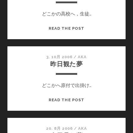
どこかの高校へ，生徒…
こ
READ THE POST
の
間
見
た
3. 10月 2006
/
AKA
昨日観た夢
夢
どこかへ原付で出掛け…
昨
READ THE POST
日
観
た
夢
20. 8月 2006
/
AKA