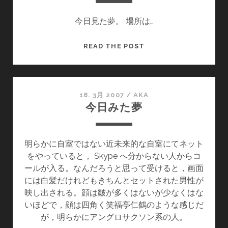
今日見た夢。 場所は…
夢
READ THE POST
の
中
で
行
18. 3月 2007
/
AKA
今日みた夢
っ
て
み
明らかに自室ではない近未来的な自室にてネット
た
をやっていると， Skype へ分からない人からコ
い
ールが入る。なんだろうと思って受けると，画面
と
には白髪だけれどもきちんとセットされた男性が
思
映し出される。顔は皺が多くはないが少なくはな
い
いほどで，顔は四角く笑福亭仁鶴のような感じだ
ま
が，明らかにアングロサクソン系の人。
せ