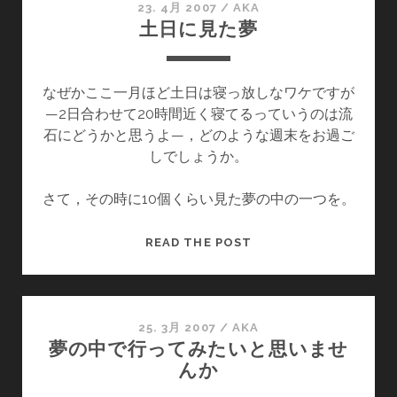
夢
23. 4月 2007
/
AKA
土日に見た夢
なぜかここ一月ほど土日は寝っ放しなワケですが
—2日合わせて20時間近く寝てるっていうのは流
石にどうかと思うよ—，どのような週末をお過ご
しでしょうか。
さて，その時に10個くらい見た夢の中の一つを。
土
READ THE POST
日
に
見
た
25. 3月 2007
/
AKA
夢の中で行ってみたいと思いませ
夢
んか