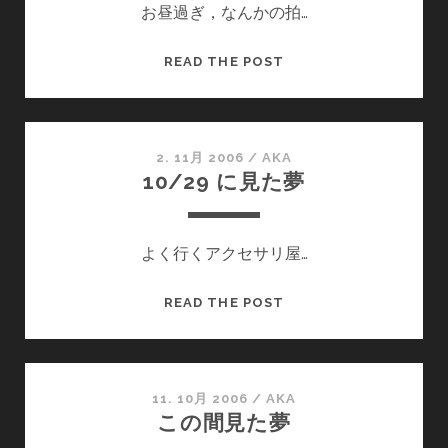
お昼過ぎ，なんかの拍…
こ
READ THE POST
の
間
み
た
2. 11月 2006
/
AKA
10/29 に見た夢
夢
よく行くアクセサリ屋…
10/29
READ THE POST
に
見
た
夢
11. 10月 2006
/
AKA
この間見た夢