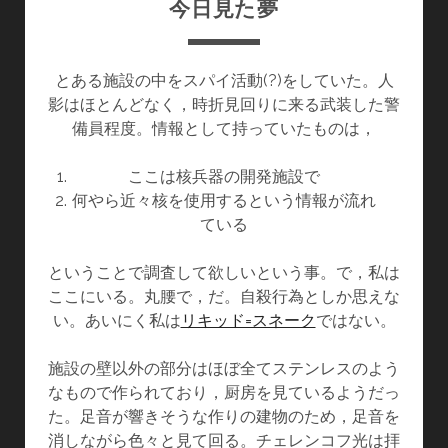
今日見た夢
とある施設の中をスパイ活動(?)をしていた。人
影はほとんどなく，時折見回りに来る武装した警
備員程度。情報として持っていたものは，
ここは核兵器の開発施設で
何やら近々核を使用するという情報が流れ
ている
ということで調査して欲しいという事。で，私は
ここにいる。丸腰で，だ。自殺行為としか思えな
い。あいにく私は
リキッド=スネーク
ではない。
施設の壁以外の部分はほぼ全てステンレスのよう
なもので作られており，厨房を見ているようだっ
た。足音が響きそうな作りの建物のため，足音を
消しながら色々と見て回る。チェレンコフ光は拝