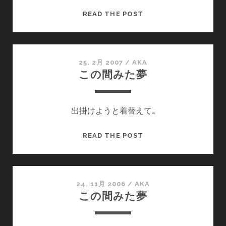
ん
か
今
READ THE POST
日
み
た
夢
25. 2月 2007
/
AKA
この間みた夢
出掛けようと着替えて…
こ
READ THE POST
の
間
み
た
24. 11月 2006
/
AKA
この間みた夢
夢