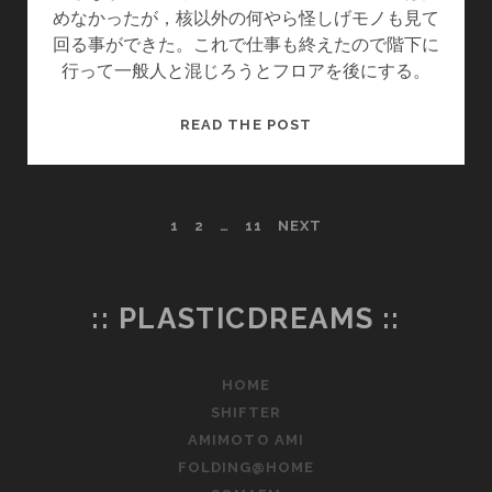
めなかったが，核以外の何やら怪しげモノも見て
回る事ができた。これで仕事も終えたので階下に
行って一般人と混じろうとフロアを後にする。
今
READ THE POST
日
見
た
投
1
2
…
11
NEXT
夢
稿
の
:: PLASTICDREAMS ::
ペ
HOME
ー
SHIFTER
ジ
AMIMOTO AMI
FOLDING@HOME
送