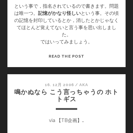
という事で，指名されているので書きます。問題
は唯一つ。
記憶がかなり怪しい
という事。その頃
の記憶を封印しているとか，消したとかじゃなく
てほとんど覚えてないと言う事を思い出しまし
た。
ではいってみましょう。
あ
READ THE POST
の
頃
も
私
16. 12月 2006
/
AKA
鳴かぬなら こう言っちゃうの ホト
は
トギス
レ
デ
ィ
via 【TB企画】…
オ
ヘ