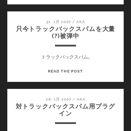
TIPS#3
INCREASE
PERFORMANCE
OF
31. 1月 2007
/
AKA
只今トラックバックスパムを大量
YOUR
(?)被弾中
WP
SITE
—
トラックバックスパム…
WORDPRESS
の
パ
只
READ THE POST
フ
今
ォ
ト
ー
ラ
マ
ッ
28. 1月 2007
/
AKA
対トラックバックスパム用プラグ
ン
ク
イン
ス
バ
を
ッ
極
ク