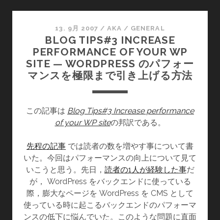
閉
鎖
13. 9月 2007
/
AKA
/
GENERAL
BLOG TIPS#3 INCREASE
PERFORMANCE OF YOUR WP
SITE — WORDPRESS のパフォー
マンスを極限まで引き上げる方法
この記事は
Blog Tips#3 Increase performance
of your WP site
の邦訳である。
先程の記事
では読者の数を増やす事について書
いた。今回はパフォーマンスの向上について見て
いこうと思う。先日，
読者の1人が経験した事
だ
が， WordPress をバックエンドに使っている
際，膨大なページを WordPress を CMS として
使っている時に起こるバックエンドのパフォーマ
ンスの低下に悩んでいた。このような問題に直面