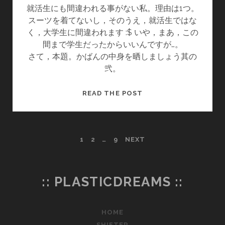
就活生にも間違われる事がない私。理由は1つ。
な
スーツを着てないし，そのうえ，就活生ではな
い
く，大学生に間違われます :$ いや，まあ，この
件
間まで学生だったからいいんですが…。
さて，本題。かばんの中身を晒しましょう其の
弐。
カ
READ THE POST
バ
ン
の
投
1
2
…
9
NEXT
中
身
稿
其
の
の
:: PLASTICDREAMS ::
弐
ペ
HOME
ー
SHIFTER