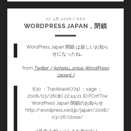
ゴ
リ
ー
27. 3月 2008
/
AKA
WORDPRESS JAPAN，閉鎖
は
バ
イ
WordPress Japan 閉鎖 は寂しいお知ら
ン
せになったね…
ダ
ー/
from
Twitter / kohaku_orioa: WordPress
フ
Japan[…]
ァ
イ
630 ：Trackback(774) ：sage ：
ル，
2008/03/26(水) 22:44:21 ID:PCrrfTlw
TAG
WordPress Japan 閉鎖のお知らせ
は
http://wordpress.xwd.jp/japan/2008/
付
03/26/close/
箋/
ポ
ス