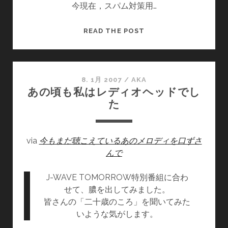
限
今現在，スパム対策用…
ス
ま
パ
で
ム
対
READ THE POST
引
を
ト
き
大
ラ
上
量
ッ
げ
(?)
ク
8. 1月 2007
/
AKA
あの頃も私はレディオヘッドでし
る
被
バ
た
方
弾
ッ
法
中
ク
ス
via
今もまだ聴こえているあのメロディを口ずさ
パ
んで
ム
用
J-WAVE TOMORROW特別番組に合わ
プ
せて、膿を出してみました。
ラ
皆さんの「二十歳のころ」を聞いてみた
グ
いような気がします。
イ
ン