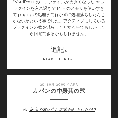
WordPress のコアファイルが大きくなった or プ
ラグインを入れ過ぎで PHP のメモリを使いすぎ
て pinging の処理まで行かずに処理落ちしたんじ
ゃないかという事でした。アクティブにしている
プラグインの数を減らしたりする事でもしかした
ら回避できるかもしれません。
追記2
WORDPRESS
READ THE POST
2.0.5
で
TRACKBACK，
PINGBACK
25. 10月 2006
/
AKA
カバンの中身其の弐
を
送
ら
via
新宿で就活生に間違われました(’A`)
れ
て