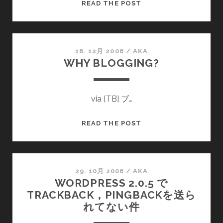
ッ
鳴
READ THE POST
ド
か
で
ぬ
し
な
た
ら
16. 12月 2006
/
AKA
WHY BLOGGING?
こ
う
言
via [TB] ブ…
っ
ち
ゃ
WHY
READ THE POST
う
BLOGGING?
の
ホ
ト
29. 10月 2006
/
AKA
WORDPRESS 2.0.5 で
ト
TRACKBACK，PINGBACKを送ら
ギ
れてない件
ス