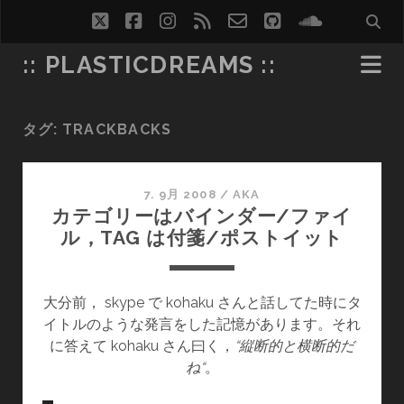
twitter
facebook
instagram
rss
email-
github
soundcl
form
:: PLASTICDREAMS ::
タグ:
TRACKBACKS
7. 9月 2008
/
AKA
カテゴリーはバインダー/ファイ
ル，TAG は付箋/ポストイット
大分前， skype で kohaku さんと話してた時にタ
イトルのような発言をした記憶があります。それ
に答えて kohaku さん曰く，
“縦断的と横断的だ
ね“
。