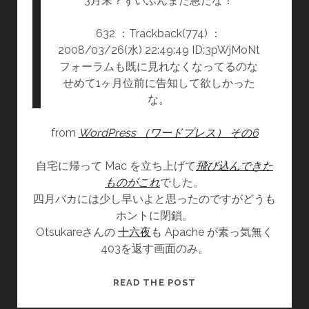
3月末？ずいぶんまた急だな！
ト
632 ：Trackback(774) ：
イ
2008/03/26(水) 22:49:49 ID:3pWjMoNt
ッ
フォーラムも既に見れなくなってるのな
ト
せめて1ヶ月位前に告知して欲しかった
な。
from
WordPress （ワードプレス） その6
自宅に帰って Mac を立ち上げて
飛び込んできた
ものがこれ
でした。
四月バカには少し早いよと思ったのですがどうも
ホントに閉鎖。
Otsukareさんの
十六夜
も Apache が素っ気無く
403を返す画面のみ。
WORDPRESS
READ THE POST
JAPAN，