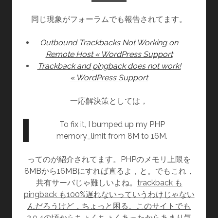
同じ現象がフォーラムでも報告されてます。
Outbound Trackbacks Not Working on
Remote Host « WordPress Support
Trackback and pingback does not work!
« WordPress Support
一応解決策としては，
To fix it, I bumped up my PHP
memory_limit from 8M to 16M.
ってのが紹介されてます。PHPのメモリ上限を
8MBから16MBにすれば直るよ，と。でもこれ，
共有サーバじゃ難しいよね。
trackback も
pingback も100%遅れないっていうわけじゃない
んだろうけど，ちょっと困る。このサイトでも
2.0.4の頃からちょくちょくあったからあまり気