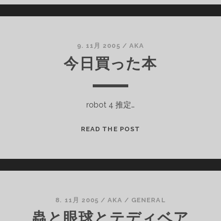
SAFE
9. 11月 2005
/
AKA
今日買った本
robot 4 推定…
今
READ THE POST
日
買
っ
た
本
8. 11月 2005
/
AKA
/
GENERAL
蟲と眼球とテディベア