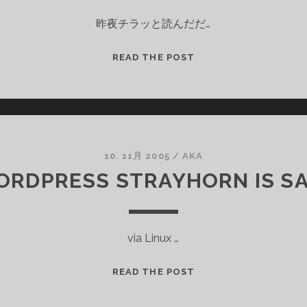
昨夜チラッと読んだだ…
SONYBMG
READ THE POST
製
の
ROOTKIT
入
り
CD
10. 11月 2005
/
AKA
RDPRESS STRAYHORN IS S
via Linux …
WORDPRESS
READ THE POST
STRAYHORN
IS