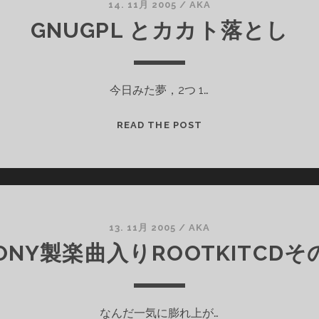
回
14. 11月 2005
/
AKA
収
GNUGPL とカカト落とし
へ
今日みた夢，2つ 1…
GNUGPL
READ THE POST
と
カ
カ
ト
落
と
13. 11月 2005
/
AKA
し
ONY製楽曲入りROOTKITCDそ
なんだ一気に膨れ上が…