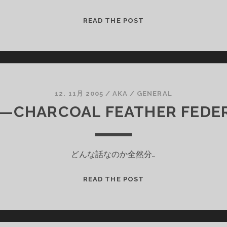
SONY
READ THE POST
製
楽
曲
入
り
ROOTKITCD
12. 11月 2005
/
AKA
/
GENERAL
そ
CHARCOAL FEATHER FEDE
の
2
どんな話なのか全然分…
灰
READ THE POST
羽
連
盟
—