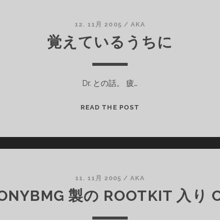
CHARCOAL
FEATHER
12. 11月 2005
/
AKA
FEDERATION
覚えているうちに
—
Dr. との話。 疲…
覚
READ THE POST
え
て
い
る
う
ち
11. 11月 2005
/
AKA
に
ONYBMG 製の ROOTKIT 入り 