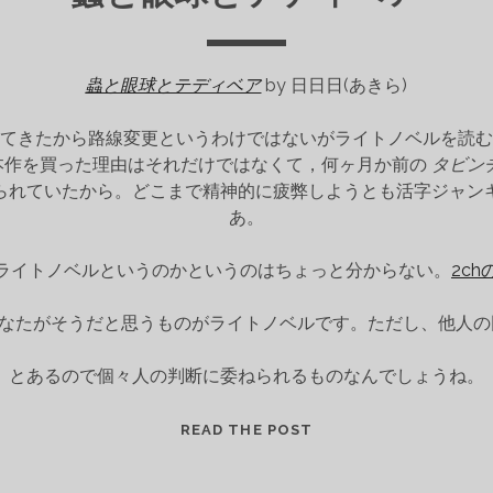
蟲と眼球とテディベア
by 日日日(あきら)
てきたから路線変更というわけではないがライトノベルを読む
本作を買った理由はそれだけではなくて，何ヶ月か前の
タビン
られていたから。どこまで精神的に疲弊しようとも活字ジャン
あ。
ライトノベルというのかというのはちょっと分からない。
2c
なたがそうだと思うものがライトノベルです。ただし、他人の
とあるので個々人の判断に委ねられるものなんでしょうね。
蟲
READ THE POST
と
眼