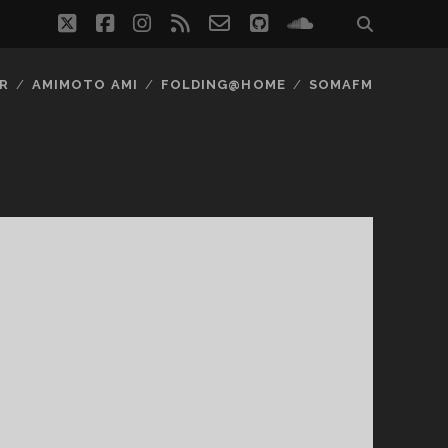
twitter
facebook
instagram
rss
email-
github
soundcloud
form
R
AMIMOTO AMI
FOLDING@HOME
SOMAFM