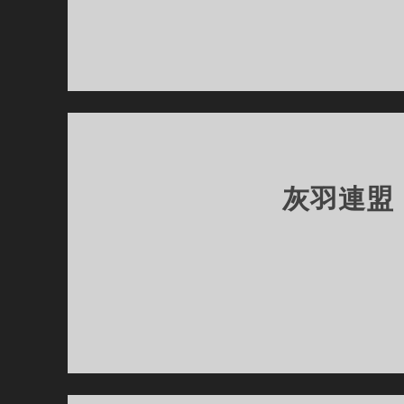
灰羽連盟 —