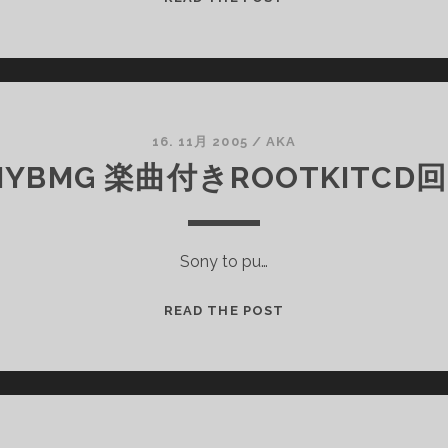
の
切
れ
間
に
月
16. 11月 2005
/
AKA
が
NYBMG 楽曲付きROOTKITCD
Sony to pu…
SONYBMG
READ THE POST
楽
曲
付
き
ROOTKITCD