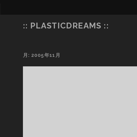
:: PLASTICDREAMS ::
月:
2005年11月