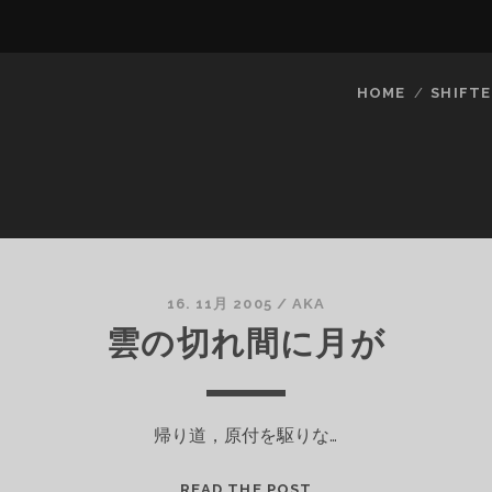
HOME
SHIFTE
16. 11月 2005
/
AKA
雲の切れ間に月が
帰り道，原付を駆りな…
雲
READ THE POST