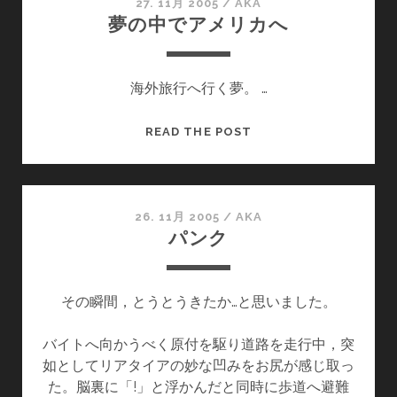
イ
27. 11月 2005
/
AKA
夢の中でアメリカへ
コ
ン
海外旅行へ行く夢。 …
夢
READ THE POST
の
中
で
ア
26. 11月 2005
/
AKA
パンク
メ
リ
カ
その瞬間，とうとうきたか…と思いました。
へ
バイトへ向かうべく原付を駆り道路を走行中，突
如としてリアタイアの妙な凹みをお尻が感じ取っ
た。脳裏に「!」と浮かんだと同時に歩道へ避難