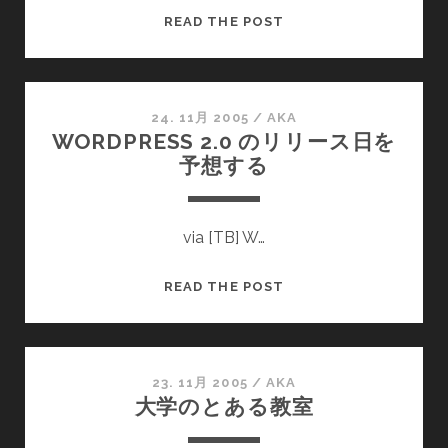
パ
READ THE POST
ン
ク
24. 11月 2005
/
AKA
WORDPRESS 2.0 のリリース日を
予想する
via [TB] W…
WORDPRESS
READ THE POST
2.0
の
リ
リ
23. 11月 2005
/
AKA
大学のとある教室
ー
ス