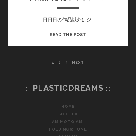
ベ
ス
日日日の作品以外はジ…
—
今
READ THE POST
日
購
入
投
1
2
3
NEXT
し
た
稿
ラ
イ
の
:: PLASTICDREAMS ::
ト
ペ
ノ
HOME
ベ
ー
SHIFTER
ル
ジ
AMIMOTO AMI
FOLDING@HOME
送