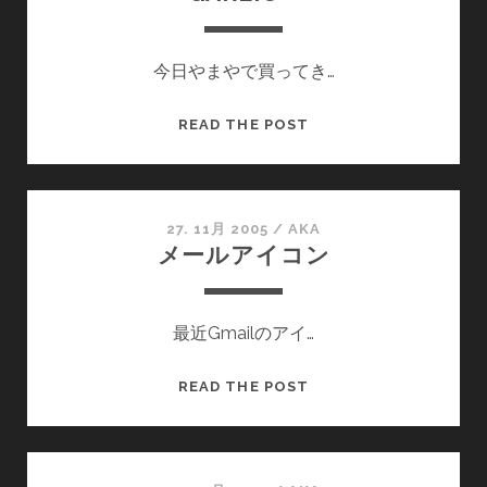
今日やまやで買ってき…
PRINGLES
READ THE POST
—
FRESH
TOMATO
&
27. 11月 2005
/
AKA
メールアイコン
GARLIC
—
最近Gmailのアイ…
メ
READ THE POST
ー
ル
ア