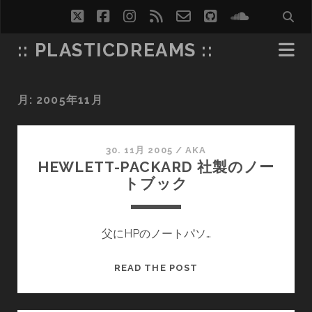
twitter
facebook
instagram
rss
email-
github
soundcl
form
:: PLASTICDREAMS ::
月:
2005年11月
30. 11月 2005
/
AKA
HEWLETT-PACKARD 社製のノー
トブック
父にHPのノートパソ…
HEWLETT-
READ THE POST
PACKARD
社