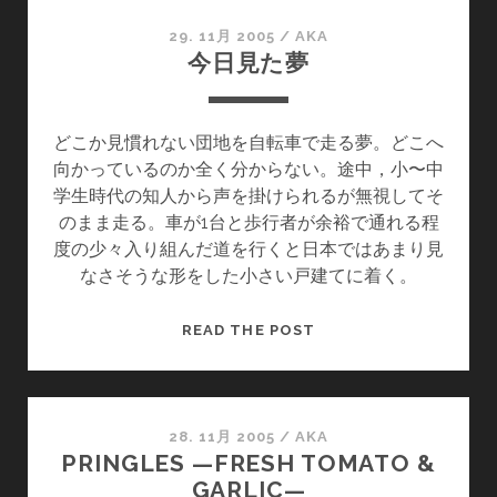
製
の
29. 11月 2005
/
AKA
今日見た夢
ノ
ー
ト
どこか見慣れない団地を自転車で走る夢。どこへ
ブ
向かっているのか全く分からない。途中，小〜中
ッ
学生時代の知人から声を掛けられるが無視してそ
ク
のまま走る。車が1台と歩行者が余裕で通れる程
度の少々入り組んだ道を行くと日本ではあまり見
なさそうな形をした小さい戸建てに着く。
今
READ THE POST
日
見
た
夢
28. 11月 2005
/
AKA
PRINGLES —FRESH TOMATO &
GARLIC—