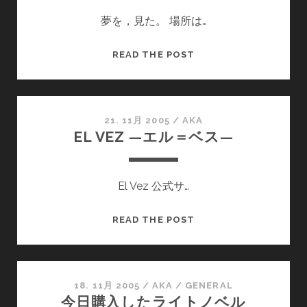
日
夢を，見た。 場所は…
を
予
想
大
READ THE POST
す
学
る
の
と
あ
21. 11月 2005
/
AKA
EL VEZ —エル＝ベス—
る
教
室
El Vez 公式サ…
EL
READ THE POST
VEZ
—
エ
ル
18. 11月 2005
/
AKA
/
GENERAL
今日購入したライトノベル
＝