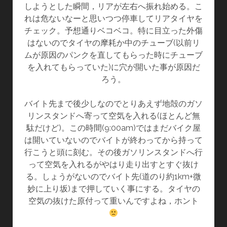
しようとした瞬間，リアが左右へ振れ始める。こ
れは危ないなーと思いつつ停車してリアタイヤを
チェック。予想通りベコベコ。特に目立った外傷
はないのでタイヤの摩耗か中のチューブ(以前リ
ムが原因のパンクを直してもらった時にチューブ
を入れてもらっていた)に穴が開いた事が原因だ
ろう。
バイト先まで後少しなのでとりあえず地殻のガソ
リンスタンドへ寄って空気を入れる(ほとんど無
駄だけど)。この時間(9:00am)ではまだバイク屋
は開いていないのでバイトが終わってから持って
行こうと頭に刻む。その後ガソリンスタンドへ行
って空気を入れるがやはり走り出すとすぐ抜け
る。しょうがないのでバイト先(道のり約1km+微
妙に上り坂)まで押していく事にする。タイヤの
空気の抜けた原付って重いんですよね，ホント