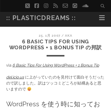
twitter
facebook
instagram
rss
email-
github
soundcl
form
:: PLASTICDREAMS ::
25. 1月 2007
/
AKA
6 BASIC TIPS FOR USING
WORDPRESS + 1 BONUS TIP の邦訳
via
6 Basic Tips For Using WordPress + 1 Bonus Tip
del.icio.us
に上がっていたのを見付けて面白そうだった
ので訳しました。訳はツッコミどころが結構あると思
いますので
WordPress を使う時に知ってお