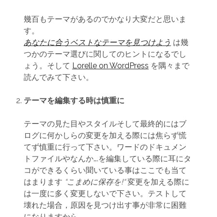
幾百もテーマがあるのでかなり大変だと思いま
す。
あなたに合うベストなテーマを見つけよう
は幾
つかのテーマ選びに関してのヒントになるでし
ょう。そして
Lorelle on WordPress
を隅々まで
読んでみて下さい。
テーマを編集する時は慎重に
テーマの見た目やスタイルそして最終的にはブ
ログに何かしらの変更を加える際には焦らず慌
てず慎重に行って下さい。ワードのドキュメン
トファイルやなんか….を編集している際に耳にタ
コができるくらい聞いている事はここでも当て
はまります
“こまめに保存を!“
変更を加える際に
は一度に多く変更しないで下さい。テストして
壊れた場合，原因を見つけ出す事が非常に困難
になりますから。