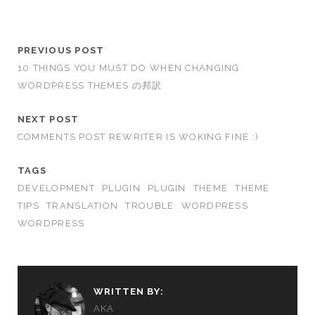
PREVIOUS POST
10 THINGS YOU MUST DO WHEN CHANGING
WORDPRESS THEMES の邦訳
NEXT POST
COMMENTS POST REWRITER IS WOKING FINE :)
TAGS
DEVELOPMENT
PLUGIN
PLUGIN
THEME
THEME
TIPS
TRANSLATION
TROUBLE
WORDPRESS
WORDPRESS
WRITTEN BY:
AKA