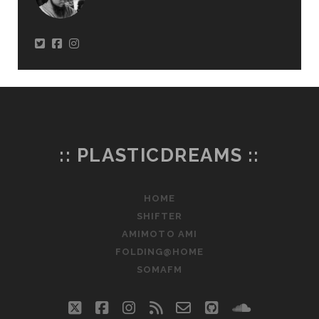
:: PLASTICDREAMS ::
HOME
SHIFTER
AMIMOTO AMI
FOLDING@HOME
SOMAFM
twitter
facebook
instagram
rss
email-
github
soundclo