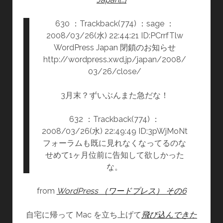
か
630 ：Trackback(774) ：sage ：
ら
2008/03/26(水) 22:44:21 ID:PCrrfTlw
の
WordPress Japan 閉鎖のお知らせ
お
http://wordpress.xwd.jp/japan/2008/
便
03/26/close/
り
2
3月末？ずいぶんまた急だな！
通
目』
632 ：Trackback(774) ：
の
2008/03/26(水) 22:49:49 ID:3pWjMoNt
ス
フォーラムも既に見れなくなってるのな
ラ
せめて1ヶ月位前に告知して欲しかった
イ
な。
ド
内
from
WordPress （ワードプレス） その6
に
あ
自宅に帰って Mac を立ち上げて
る
飛び込んできた