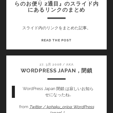
らのお便り 2通目』のスライド内
にあるリンクのまとめ
スライド内のリンクをまとめた記事。
『右
READ THE POST
下
に
あ
る
27. 3月 2008
/
AKA
WORDPRESS JAPAN，閉鎖
チ
ャ
ッ
WordPress Japan 閉鎖 は寂しいお知ら
ト
せになったね…
の
中
from
Twitter / kohaku_orioa: WordPress
の
Japan[…]
人