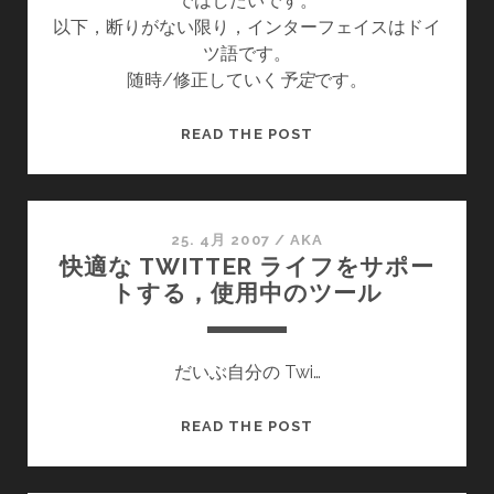
ではしたいです。
以下，断りがない限り，インターフェイスはドイ
ツ語です。
随時/修正していく
予定
です。
TWITTER
READ THE POST
と
そ
の
周
25. 4月 2007
/
AKA
快適な TWITTER ライフをサポー
辺
トする，使用中のツール
だいぶ自分の Twi…
快
READ THE POST
適
な