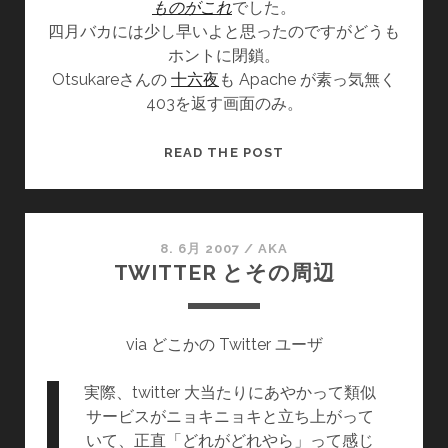
ものがこれ
でした。
リ
四月バカには少し早いよと思ったのですがどうも
ン
ホントに閉鎖。
ク
Otsukareさんの
十六夜
も Apache が素っ気無く
の
403を返す画面のみ。
ま
と
め
WORDPRESS
READ THE POST
JAPAN，
閉
鎖
8. 6月 2007
/
AKA
TWITTER とその周辺
via どこかの Twitter ユーザ
実際、twitter 大当たりにあやかって類似
サービスがニョキニョキと立ち上がって
いて、正直「どれがどれやら」って感じ