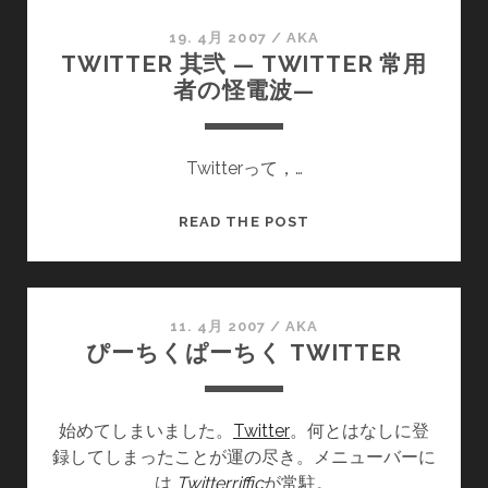
TWITTER
ラ
19. 4月 2007
/
AKA
TWITTER 其弐 — TWITTER 常用
イ
者の怪電波—
フ
を
サ
Twitterって，…
ポ
ー
ト
TWITTER
READ THE POST
す
其
る，
弐
使
—
用
TWITTER
11. 4月 2007
/
AKA
ぴーちくぱーちく TWITTER
中
常
の
用
ツ
者
ー
始めてしまいました。
Twitter
。何とはなしに登
の
ル
録してしまったことが運の尽き。メニューバーに
怪
は
Twitterriffic
が常駐。
電