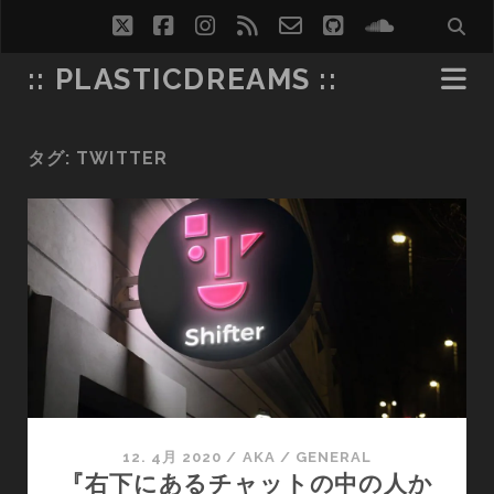
twitter
facebook
instagram
rss
email-
github
soundcl
form
:: PLASTICDREAMS ::
タグ:
TWITTER
12. 4月 2020
/
AKA
/
GENERAL
『右下にあるチャットの中の人か