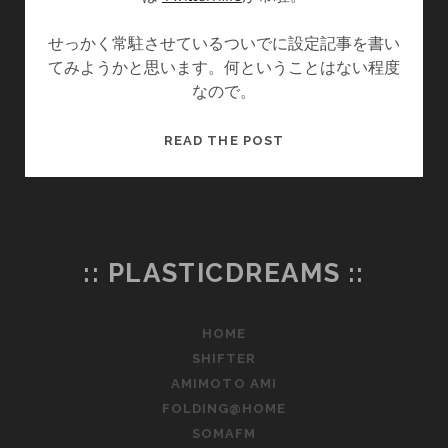
波
せっかく常駐させているついでに設定記事を書い
—
てみようかと思います。何ということはない程度
なので。
ぴ
READ THE POST
ー
ち
く
ぱ
ー
:: PLASTICDREAMS ::
ち
く
TWITTER
HOME
SHIFTER
AMIMOTO AMI
FOLDING@HOME
SOMAFM