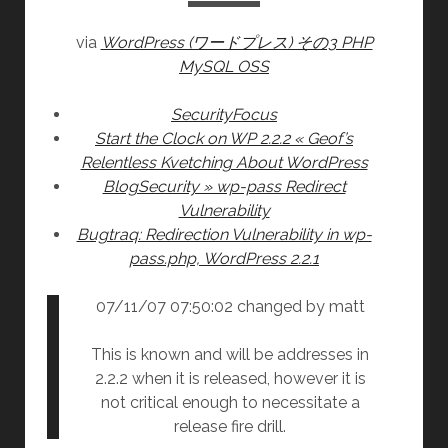
ポ
via
WordPress (ワードプレス) その3 PHP
ン
MySQL OSS
サ
ー
SecurityFocus
ド
Start the Clock on WP 2.2.2 « Geof’s
テ
Relentless Kvetching About WordPress
ー
BlogSecurity » wp-pass Redirect
マ)
Vulnerability
に
Bugtraq: Redirection Vulnerability in wp-
つ
pass.php, WordPress 2.2.1
い
て
07/11/07 07:50:02 changed by matt
This is known and will be addresses in
2.2.2 when it is released, however it is
not critical enough to necessitate a
release fire drill.