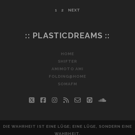
っ
投
1
2
NEXT
た
ら|
稿
イ
ン
の
:: PLASTICDREAMS ::
ス
ペ
ト
HOME
ー
ー
SHIFTER
ル
ジ
し
AMIMOTO AMI
た
FOLDING@HOME
送
ら)
SOMAFM
最
り
初
twitter
facebook
instagram
rss
email-
github
soundclo
に
form
入
れ
る
DIE WAHRHEIT IST EINE LÜGE; EINE LÜGE, SONDERN EINE
10
WAHRHEIT.