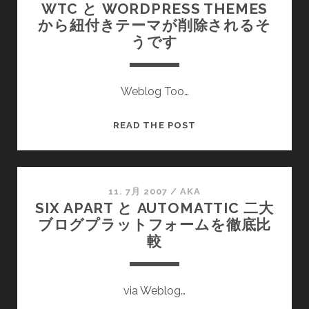
WTC と WORDPRESS THEMES
で
を
から紐付きテーマが削除されるそ
解
読
うです
決
ん
予
だ
定
Weblog Too…
WTC
READ THE POST
と
WORDPRESS
THEMES
か
11. 7月 2007
/
AKA
SIX APART と AUTOMATTIC 二大
ら
ブログプラットフォームを徹底比
紐
較
付
き
テ
via Weblog…
ー
マ