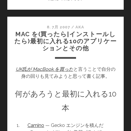
え
な
い
雲
8. 7月 2007
/
AKA
MAC を(買ったら|インストールし
を
たら)最初に入れる10のアプリケー
読
ションとその他
ん
だ
UK氏が MacBook を買った
と言うことで自分の
身の回りも見てみようと思って書く記事。
何があろうと最初に入れる10
本
Camino
— Gecko エンジンを積んだ