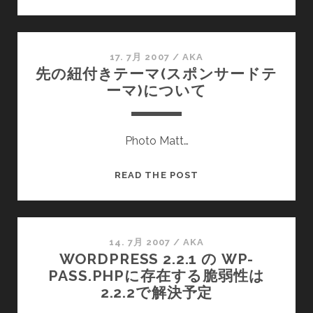
の
投
稿
画
17. 7月 2007
/
AKA
先の紐付きテーマ(スポンサードテ
面
ーマ)について
で
の
シ
Photo Matt…
ョ
ー
ト
先
READ THE POST
カ
の
ッ
紐
ト
付
き
14. 7月 2007
/
AKA
WORDPRESS 2.2.1 の WP-
テ
PASS.PHPに存在する脆弱性は
ー
2.2.2で解決予定
マ
(ス