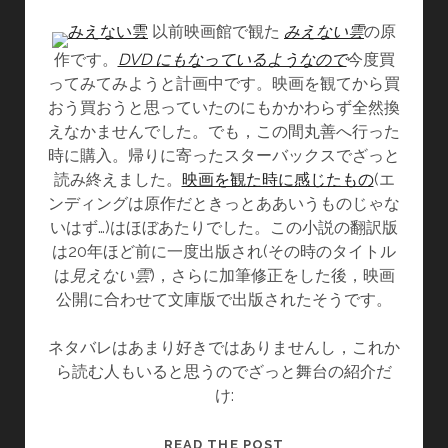
徹
OF
底
以前映画館で観た
MIO~
みえない雲
の原
比
を
作です。
DVD にもなっているようなので
今度買
較
読
ってみてみようと計画中です。映画を観てから買
ん
おう買おうと思っていたのにもかかわらず全然換
だ
えなかませんでした。でも，この間丸善へ行った
時に購入。帰りに寄ったスターバックスでざっと
読み終えました。
映画を観た時に感じたもの
(エ
ンディングは原作だときっとああいうものじゃな
いはず…)はほぼあたりでした。この小説の翻訳版
は20年ほど前に一度出版され(その時のタイトル
は
見えない雲
)，さらに加筆修正をした後，映画
公開に合わせて文庫版で出版されたそうです。
ネタバレはあまり好きではありませんし，これか
ら読む人もいると思うのでざっと舞台の紹介だ
け:
み
READ THE POST