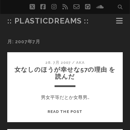
twitter
facebook
instagram
rss
email-
github
soundcl
form
:: PLASTICDREAMS ::
月:
2007年7月
28. 7月 2007
/
AKA
女なしのほうが幸せな57の理由 を
読んだ
男女平等だとか女尊男…
女
READ THE POST
な
し