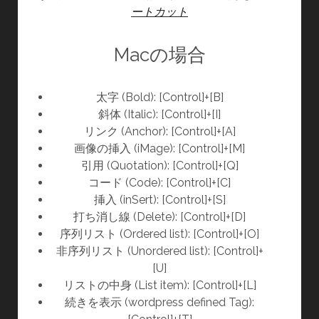
ートカット
Macの場合
太字 (Bold): [Control]+[B]
斜体 (Italic): [Control]+[I]
リンク (Anchor): [Control]+[A]
画像の挿入 (iMage): [Control]+[M]
引用 (Quotation): [Control]+[Q]
コード (Code): [Control]+[C]
挿入 (inSert): [Control]+[S]
打ち消し線 (Delete): [Control]+[D]
序列リスト (Ordered list): [Control]+[O]
非序列リスト (Unordered list): [Control]+
[U]
リストの中身 (List item): [Control]+[L]
続きを表示 (wordpress defined Tag):