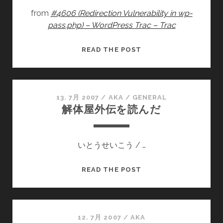
from
#4606 (Redirection Vulnerability in wp-
pass.php) – WordPress Trac – Trac
WORDPRESS
READ THE POST
2.2.1
の
WP-
PASS.PHP
13. 7月 2007
/
AKA
/
GENERAL
解体屋外伝を読んだ
に
存
在
いとうせいこう / …
す
る
脆
解
READ THE POST
弱
体
性
屋
は
外
2.2.2
伝
12. 7月 2007
/
AKA