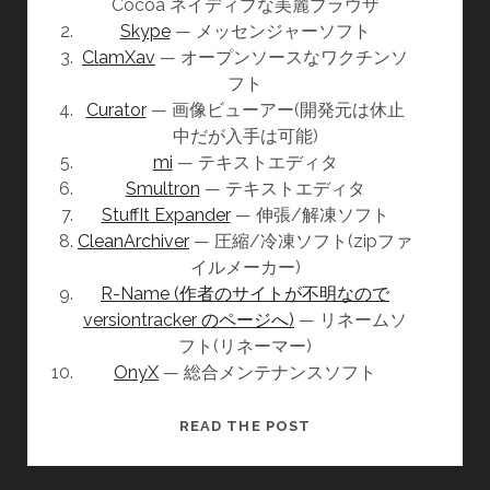
Cocoa ネイディブな美麗ブラウザ
Skype
— メッセンジャーソフト
ClamXav
— オープンソースなワクチンソ
フト
Curator
— 画像ビューアー(開発元は休止
中だが入手は可能)
mi
— テキストエディタ
Smultron
— テキストエディタ
StuffIt Expander
— 伸張/解凍ソフト
CleanArchiver
— 圧縮/冷凍ソフト(zipファ
イルメーカー)
R-Name (作者のサイトが不明なので
versiontracker のページへ)
— リネームソ
フト(リネーマー)
OnyX
— 総合メンテナンスソフト
MAC
READ THE POST
を
(買