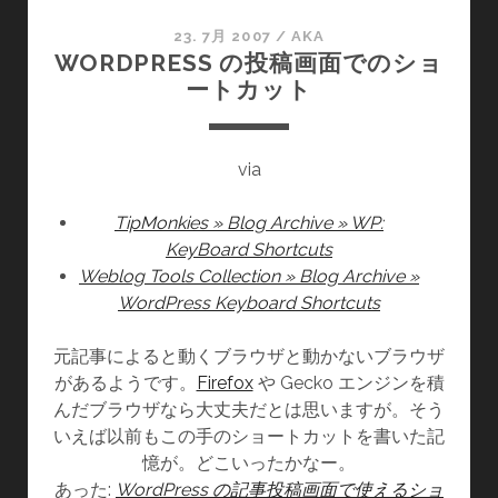
の
ほ
23. 7月 2007
/
AKA
WORDPRESS の投稿画面でのショ
う
ートカット
が
幸
せ
via
な
57
TipMonkies » Blog Archive » WP:
の
KeyBoard Shortcuts
理
Weblog Tools Collection » Blog Archive »
由
WordPress Keyboard Shortcuts
を
読
元記事によると動くブラウザと動かないブラウザ
ん
があるようです。
Firefox
や Gecko エンジンを積
だ
んだブラウザなら大丈夫だとは思いますが。そう
いえば以前もこの手のショートカットを書いた記
憶が。どこいったかなー。
あった:
WordPress の記事投稿画面で使えるショ