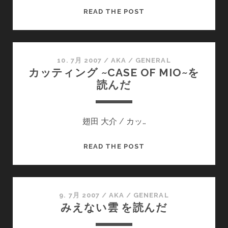
が
SIX
READ THE POST
削
APART
除
と
さ
AUTOMATTIC
れ
二
10. 7月 2007
/
AKA
/
GENERAL
カッティング ~CASE OF MIO~を
る
大
読んだ
そ
ブ
う
ロ
で
グ
す
翅田 大介 / カッ…
プ
ラ
ッ
カ
READ THE POST
ト
ッ
フ
テ
ォ
ィ
ー
ン
9. 7月 2007
/
AKA
/
GENERAL
みえない雲 を読んだ
ム
グ
を
~CASE