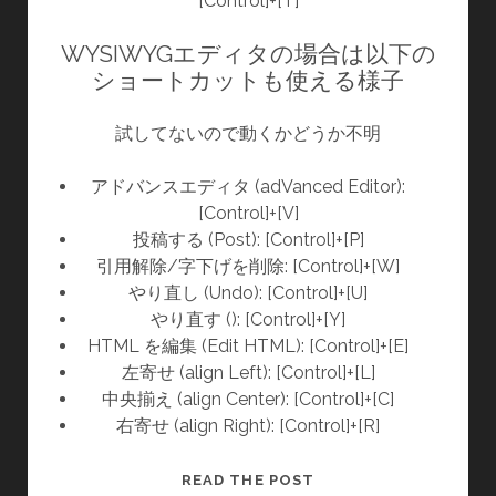
[Control]+[T]
WYSIWYGエディタの場合は以下の
ショートカットも使える様子
試してないので動くかどうか不明
アドバンスエディタ (adVanced Editor):
[Control]+[V]
投稿する (Post): [Control]+[P]
引用解除/字下げを削除: [Control]+[W]
やり直し (Undo): [Control]+[U]
やり直す (): [Control]+[Y]
HTML を編集 (Edit HTML): [Control]+[E]
左寄せ (align Left): [Control]+[L]
中央揃え (align Center): [Control]+[C]
右寄せ (align Right): [Control]+[R]
WORDPRESS
READ THE POST