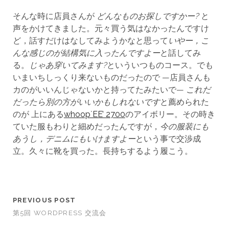
そんな時に店員さんが
どんなものお探しですかー?
と
声をかけてきました。元々買う気はなかったんですけ
ど，話すだけはなしてみようかなと思って
いやー，こ
んな感じのが結構気に入ったんですよー
と話してみ
る。
じゃあ穿いてみます?
といういつものコース。でも
いまいちしっくり来ないものだったので —店員さんも
カのがいいんじゃないかと持ってたみたいで—
これだ
だったら別の方がいいかもしれないです
と薦められた
のが 上にある
whoop`EE’ 2700
のアイボリー。その時き
ていた服もわりと細めだったんですが，
今の服装にも
あうし，デニムにもいけますよー
という事で交渉成
立。久々に靴を買った。長持ちするよう履こう。
PREVIOUS POST
第5回 WORDPRESS 交流会