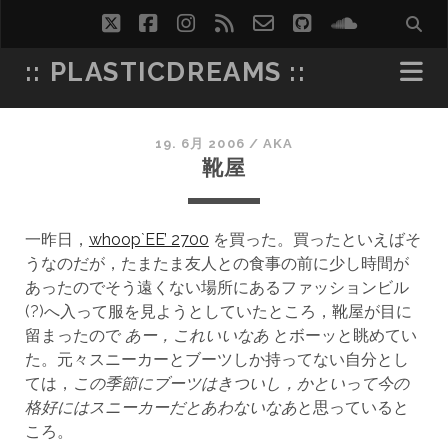
twitter
facebook
instagram
rss
email-
github
soundcl
form
:: PLASTICDREAMS ::
19. 6月 2006
/
AKA
靴屋
一昨日，
whoop`EE’ 2700
を買った。買ったといえばそ
うなのだが，たまたま友人との食事の前に少し時間が
あったのでそう遠くない場所にあるファッションビル
(?)へ入って服を見ようとしていたところ，靴屋が目に
留まったので
あー，これいいなあ
とボーッと眺めてい
た。元々スニーカーとブーツしか持ってない自分とし
ては，
この季節にブーツはきついし，かといって今の
格好にはスニーカーだとあわないなあ
と思っていると
ころ。