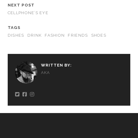
NEXT POST
CELLPHONE’S EYE
TAGS
DISHES
DRINK
FASHION
FRIENDS
SHOES
WRITTEN BY:
AKA