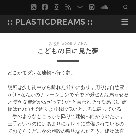
twitter
facebook
instagram
rss
email-
github
soundcl
form
:: PLASTICDREAMS ::
7. 5月 2006
/
AKA
こどもの日に見た夢
どこかモダンな建物へ行く夢。
場所は少し街中から離れた郊外にあり，周りは自然豊
か(TVなんかのナレーションで
車で30分ほどは知らせる
と豊かな自然が広がっていた
と言われそうな感じ)。建
物は1つだけで周りより数段低いところに建っている。
土手のようなところから降りて建物へ向かうのだが，
土手というのにはあまりにキレイに整備されているの
でおそらくどこかの施設の敷地なんだろう。建物は直