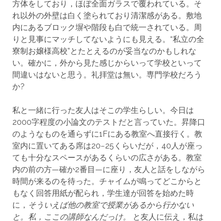
方体をしており，ほぼ全面ガラスで覆われている。そ
れ以外の外壁は白く塗られており清潔感がある。敷地
内にあるブロック塀や階段も白で統一されている。周
りと見事にマッチしてないようにも見える。“私立の全
寮制お嬢様高校”とたとえるのが妥当なのかもしれな
い。確かに，外から見た感じからいって学校といって
間違いはないと思う。礼拝堂は無い。専門学校だろう
か?
私と一緒に行った友人はそこの学生らしい。今日は
2000字程度の小論文のテストだと言っていた。昇降口
のようなものを通らずに1Fにある教室へ直接行く。教
室内に置いてある席は20−25くらいだが，40人が座っ
ても十分なスペースがあるくらいの広さがある。教室
内の前の方—確か2番目—に座り，友人と話をしながら
時間が来るのを待った。チャイムが鳴ってどこからと
もなく回答用紙が配られ，学生達が回答を始めた時
に，
そういえば他の教室で授業があるから行かない
と。私，ここの講師なんだっけ。
と友人に伝え，私は