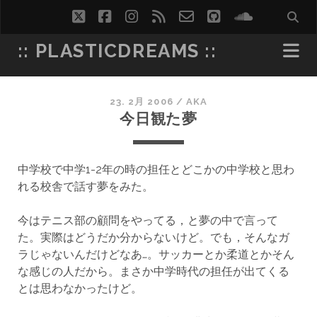
twitter
facebook
instagram
rss
email-
github
soundcl
form
:: PLASTICDREAMS ::
23. 2月 2006
/
AKA
今日観た夢
中学校で中学1-2年の時の担任とどこかの中学校と思わ
れる校舎で話す夢をみた。
今はテニス部の顧問をやってる，と夢の中で言って
た。実際はどうだか分からないけど。でも，そんなガ
ラじゃないんだけどなあ…。サッカーとか柔道とかそん
な感じの人だから。まさか中学時代の担任が出てくる
とは思わなかったけど。