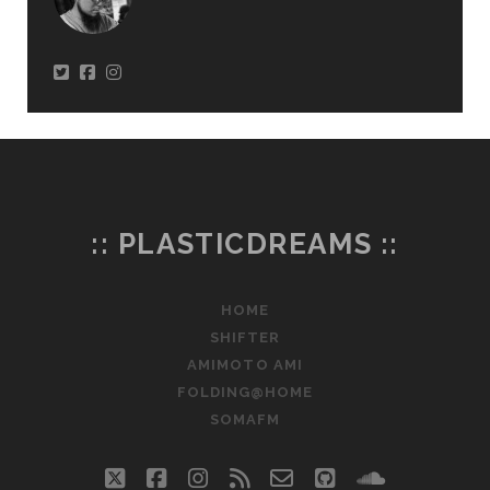
:: PLASTICDREAMS ::
HOME
SHIFTER
AMIMOTO AMI
FOLDING@HOME
SOMAFM
twitter
facebook
instagram
rss
email-
github
soundclo