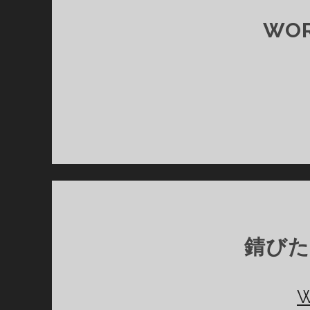
WOR
錆び
W