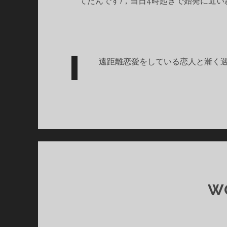
てたんです)，当日4時起きで始発に近
遠距離恋愛をしている恋人と漸く遇えたよう
W