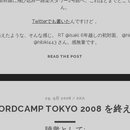
い新幹線に飛び込み一路楽天タワー2号館へ。これほどまでどこ
ん。
き
に
Twitterでも書いた
んですけど，
必
要
な、そんな感じ。 RT @Isaki: 6年越しの初対面、 @hiroma
な
@hibiki443 さん。感無量です。
事
柄
WORDCAMP
READ THE POST
TOKYO
2011
29. 9月 2008
/
AKA
ORDCAMP TOKYO 2008 を終
聴衆として: