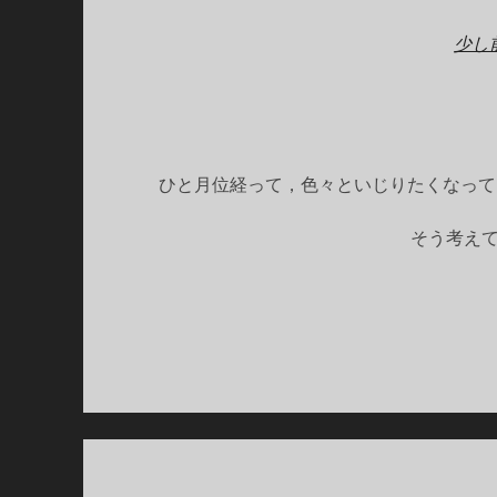
少し
ひと月位経って，色々といじりたくなって
そう考え