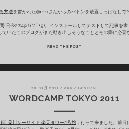
する方法
を書かれた@m4iさんからのバトンを放置しっぱなしで
間(只今22:49 GMT+9)。インストールしてテストして記
していたこのブログがまた動き出しそうなこととその際に必要
錆
READ THE POST
び
た
ブ
ロ
グ
を
28. 11月 2011
/
AKA
/
GENERAL
ま
WORDCAMP TOKYO 2011
た
動
か
1月27日(日) 品川シーサイド 楽天タワー2号館
，行って来ました。前日
す
と