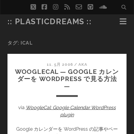
twitter
facebook
instagram
rss
email-
github
soundcl
form
:: PLASTICDREAMS ::
タグ:
ICAL
11. 5月 2006
/
AKA
WOOGLECAL — GOOGLE カレン
ダーを WORDPRESS で見る方法
—
via
WoogleCal: Google Calendar WordPress
plugin
Google カレンダーを WordPress の記事やペー