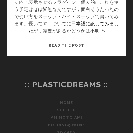
ジ内で表示させるプラグイン。個人的にこれを使
う予定はほぼ皆無なんですが，面白そうだったの
で使い方をステップ・バイ・ステップで書いてみ
ます。長いです。ついでに
日本語に訳してみまし
た
が，需要があるかどうかは不明 :$
WOOGLECAL
READ THE POST
—
GOOGLE
カ
レ
ン
:: PLASTICDREAMS ::
ダ
ー
を
HOME
WORDPRESS
SHIFTER
で
AMIMOTO AMI
見
FOLDING@HOME
る
SOMAFM