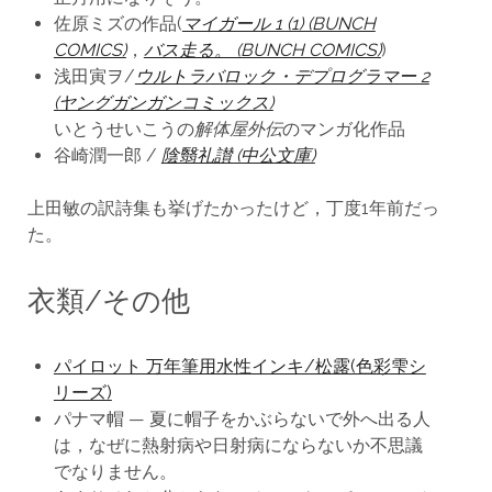
佐原ミズの作品(
マイガール 1 (1) (BUNCH
COMICS)
，
バス走る。 (BUNCH COMICS)
)
浅田寅ヲ/
ウルトラバロック・デプログラマー 2
(ヤングガンガンコミックス)
いとうせいこうの
解体屋外伝
のマンガ化作品
谷崎潤一郎 /
陰翳礼讃 (中公文庫)
上田敏の訳詩集も挙げたかったけど，丁度1年前だっ
た。
衣類/その他
パイロット 万年筆用水性インキ/松露(色彩雫シ
リーズ)
パナマ帽 — 夏に帽子をかぶらないで外へ出る人
は，なぜに熱射病や日射病にならないか不思議
でなりません。