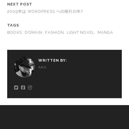
NEXT POST
2009年は WORDPRESS ヘの移行の年?
TAGS
BOOKS
DOMAIN
FASHION
LIGHT NOVEL
MANGA
WRITTEN BY:
AKA