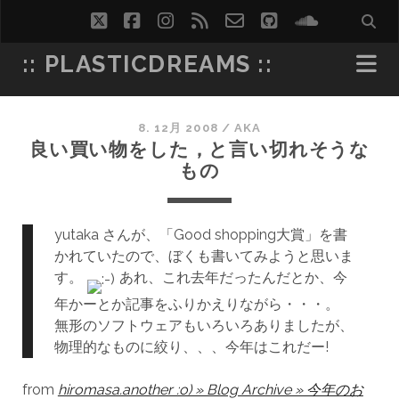
twitter
facebook
instagram
rss
email-
github
soundcl
form
:: PLASTICDREAMS ::
8. 12月 2008
/
AKA
良い買い物をした，と言い切れそうな
もの
yutaka さんが、「Good shopping大賞」を書
かれていたので、ぼくも書いてみようと思いま
す。
あれ、これ去年だったんだとか、今
年かーとか記事をふりかえりながら・・・。
無形のソフトウェアもいろいろありましたが、
物理的なものに絞り、、、今年はこれだー!
from
hiromasa.another :o) » Blog Archive » 今年のお