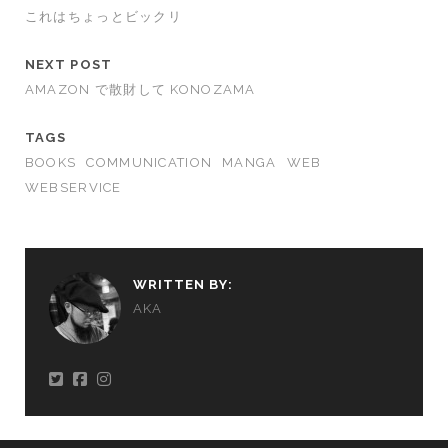
これはちょっとビックリ
NEXT POST
AMAZON で散財して KONOZAMA
TAGS
BOOKS
COMMUNICATION
MANGA
WEB
WEBSERVICE
WRITTEN BY:
AKA