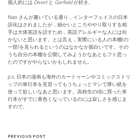
個人的には
Divert
と
Garfield
が好き。
Nao さんが書いている通り，インターフェイスの日本
語化はされましたが，細かいところややり取りする相
手は大体英語を話すため，英語アレルギーな人には向
かないと思います。とは言え，実際にいる人の本棚(の
一部)を見られるというのはなかなか面白いです。その
うち自分の本棚を公開してみようかなあともフト思っ
たのですがやらないかもしれません。
p.s. 日本の漫画も海外のカートゥーンやコミックストリ
ップの単行本を見習ってもうちょっとマシで厚い紙を
使って欲しいなあと思います。高校生の頃に買った単
行本がすでに黄色くなっているのには寂しさを感じま
すので。
PREVIOUS POST