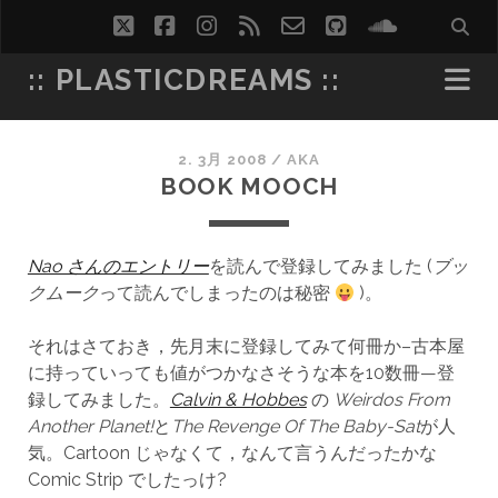
twitter
facebook
instagram
rss
email-
github
soundcl
form
:: PLASTICDREAMS ::
2. 3月 2008
/
AKA
BOOK MOOCH
Nao さんのエントリー
を読んで登録してみました (
ブッ
クムーク
って読んでしまったのは秘密
)。
それはさておき，先月末に登録してみて何冊か–古本屋
に持っていっても値がつかなさそうな本を10数冊—登
録してみました。
Calvin & Hobbes
の
Weirdos From
Another Planet!
と
The Revenge Of The Baby-Sat
が人
気。Cartoon じゃなくて，なんて言うんだったかな
Comic Strip でしたっけ?