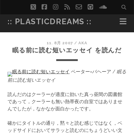
twitter
facebook
instagram
rss
email-
github
soundcl
form
:: PLASTICDREAMS ::
11. 8月 2007
/
AKA
眠る前に読む短いエッセイ を読んだ
ペーター=バヘーア /
眠る
前に読む短いエッセイ
読んだのはクーラーが適度に効いた真っ昼間の図書館
であって，クーラーも無い熱帯夜の自室ではありませ
んでしたが，なかなか面白かったです。
確かにタイトルの通り，黙々と読む感じではなく，ベ
ッドサイドにおいてサラッと読むのにちょうどいい文