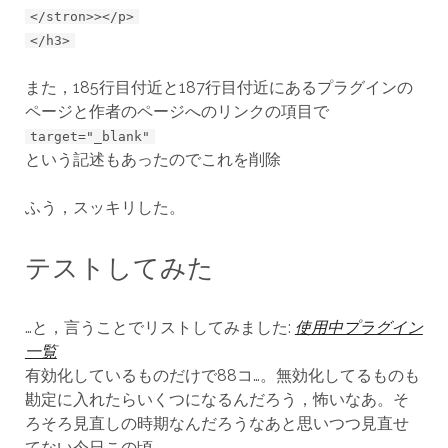
</stron>></p>
</h3>
また，185行目付近と187行目付近にあるプラグインの
ページと作者のページへのリンクの項目で
target="_blank"
という記述もあったのでこれを削除
ふう，スッキリした。
テストしてみた
…と，言うことでリストしてみました:
使用中プラグイン
一覧
有効化しているものだけで88コ…。無効化してるものも
勘定に入れたらいくつになるんだろう，怖いなあ。そ
ろそろ見直しの時期なんだろうなあと思いつつ見直せ
てない今日この頃。