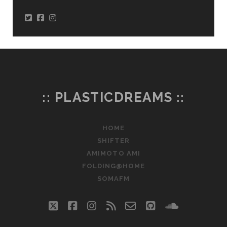
:: PLASTICDREAMS ::
HOME
SHIFTER
AMIMOTO AMI
FOLDING@HOME
SOMAFM
twitter
facebook
instagram
rss
email-
github
soundclo
form