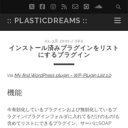
twitter
facebook
instagram
rss
email-
github
soundcl
form
:: PLASTICDREAMS ::
21. 3月 2007
/
AKA
インストール済みプラグインをリスト
にするプラグイン
via
My first WordPress plugin – WP-Plugin List 1.0
機能
今有効化しているプラグインおよび無効化しているプ
ラグイン(プラグインフォルダに入れてるだけのもの)も
含めてリストにできるプラグイン。サーバにSOAP