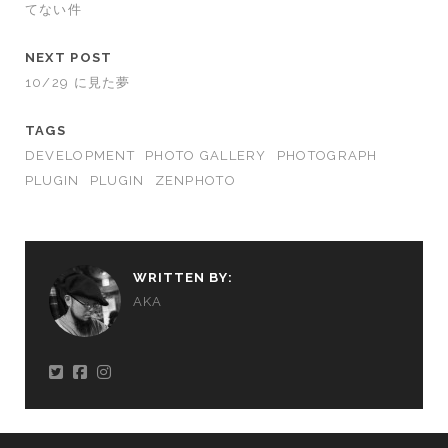
てない件
NEXT POST
10/29 に見た夢
TAGS
DEVELOPMENT
PHOTO GALLERY
PHOTOGRAPH
PLUGIN
PLUGIN
ZENPHOTO
WRITTEN BY:
AKA