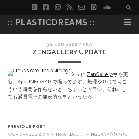
twitter
facebook
instagram
rss
email-
github
soundcl
form
:: PLASTICDREAMS ::
30. 10月 2006
/
AKA
ZENGALLERY UPDATE
久々に
ZenGallery
 を更
新。時々 INFOBAR で撮ってます。無理やりにでもこ
ういう時間を作らないと，ちょっとツラい。それにし
ても満員電車の無表情な事といったら…。
PREVIOUS POST
WORDPRESS 2.0.5 でTRACKBACK，PINGBACKを送られ