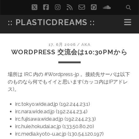
twitter
facebook
instagram
rss
email-
github
soundcl
form
:: PLASTICDREAMS ::
17. 6月 2006
/
AKA
WORDPRESS 交流会は10:30PMから
場所は IRC 内の #Wordpress-jp 。接続先サーバは以下
のものなら何でもイイと思います(カッコ内はIPアドレ
ス)。
irc.tokyo.wide.ad.jp (192.244.23.1)
irc.nara.wide.ad.jp (192.244.23.4)
irc.fujisawa.wide.ad.jp (192.244.23.3)
irc.huie.hokudai.ac.jp (133.50.80.20)
irc.media.kyoto-u.ac.jp (130.54.120.197)