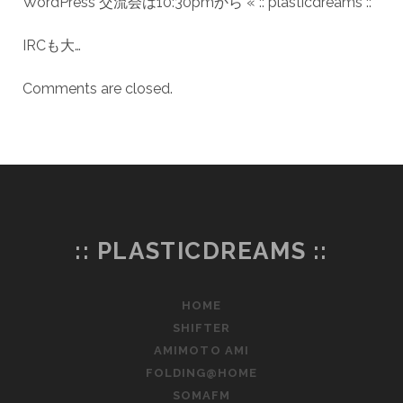
WordPress 交流会は10:30pmから « :: plasticdreams ::
IRCも大…
Comments are closed.
:: PLASTICDREAMS ::
HOME
SHIFTER
AMIMOTO AMI
FOLDING@HOME
SOMAFM