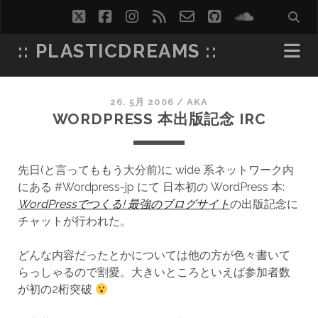
twitter
facebook
instagram
rss
email-
github
soundcl
form
:: PLASTICDREAMS ::
26. 5月 2006
/
AKA
WORDPRESS 本出版記念 IRC
先日(と言ってももう大分前)に wide 系ネットワーク内
にある #Wordpress-jp にて 日本初の WordPress 本:
WordPressでつくる! 最強のブログサイト
の出版記念に
チャットが行われた。
どんな内容だったとかについては他の方が色々書いて
らっしゃるので割愛。大きいところといえば参加者数
が初の2桁突破