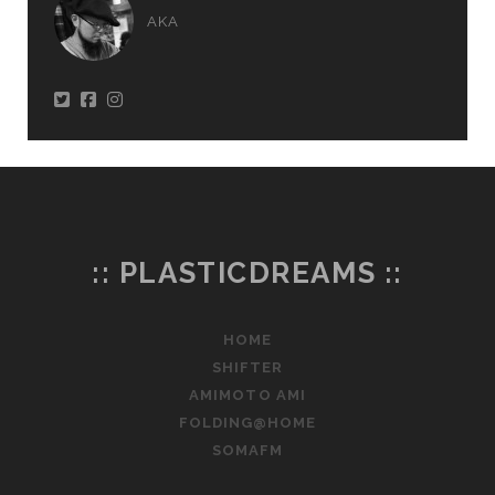
AKA
:: PLASTICDREAMS ::
HOME
SHIFTER
AMIMOTO AMI
FOLDING@HOME
SOMAFM