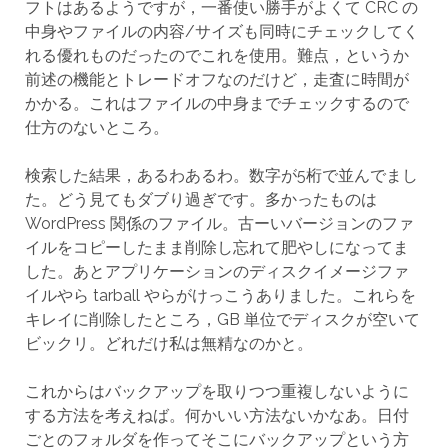
フトはあるようですが，一番使い勝手がよくて CRC の
中身やファイルの内容/サイズも同時にチェックしてく
れる優れものだったのでこれを使用。難点，というか
前述の機能とトレードオフなのだけど，走査に時間が
かかる。これはファイルの中身までチェックするので
仕方のないところ。
検索した結果，あるわあるわ。数字が5桁で並んでまし
た。どう見てもダブり過ぎです。多かったものは
WordPress 関係のファイル。古ーいバージョンのファ
イルをコピーしたまま削除し忘れて肥やしになってま
した。あとアプリケーションのディスクイメージファ
イルやら tarball やらがけっこうありました。これらを
キレイに削除したところ，GB 単位でディスクが空いて
ビックリ。どれだけ私は無精なのかと。
これからはバックアップを取りつつ重複しないように
する方法を考えねば。何かいい方法ないかなあ。日付
ごとのフォルダを作ってそこにバックアップという方