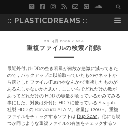
twitter
facebook
instagram
rss
email-
github
soundcl
form
:: PLASTICDREAMS ::
20. 4月 2006
/
AKA
重複ファイルの検索/削除
最近外付けHDDの空き容量が何故か急激に減ってきた
ので，バックアップに以前取っていたものやネットか
ら落としたファイル(Flashやなんか)で重複したものが
あるんじゃないかと思い，ここいらでどれだけの数が
あってどれだけの HDD の容量を喰っているかみてみる
事にした。対象は外付け HDD に使っている Seagate
社製 HDD の Barracuda ATA-V。容量は 120GB。重複
ファイルをチェックするソフトは
Dup Scan
。他にも幾
つか同じような重複ファイルの有無をチェックするソ