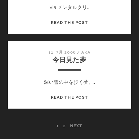
via メンタルクリ…
ル
精
READ THE POST
神
及
び
心
11. 3月 2006
/
AKA
今日見た夢
理
に
お
深い雪の中を歩く夢。…
け
る
診
今
READ THE POST
断
日
書
見
た
投
1
2
NEXT
夢