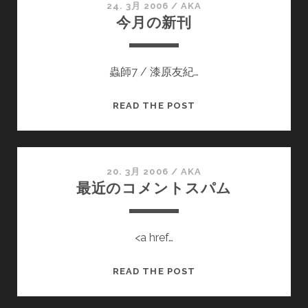
ロ
24. 3月 2006
/
AKA
今月の新刊
ー
ズ
ン
蟲師7 / 漆原友紀…
チ
ョ
コ
今
READ THE POST
レ
月
ー
の
ト
新
刊
20. 3月 2006
/
AKA
最近のコメントスパム
<a href…
最
READ THE POST
近
の