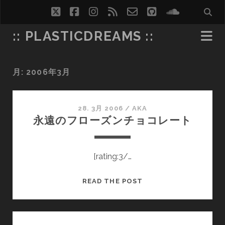
twitter
facebook
instagram
rss
email-
github
soundcl
form
:: PLASTICDREAMS ::
月:
2006年3月
28. 3月 2006
/
AKA
永遠のフローズンチョコレート
[rating:3/…
永
READ THE POST
遠
の
フ