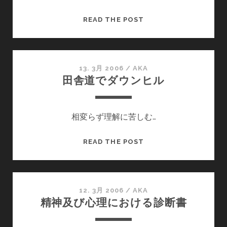
DOKUWIKI
READ THE POST
13. 3月 2006
/
AKA
田舎道でダウンヒル
相変らず理解に苦しむ…
田
READ THE POST
舎
道
で
ダ
12. 3月 2006
/
AKA
精神及び心理における診断書
ウ
ン
ヒ