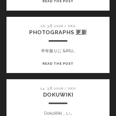
今
READ THE POST
日
の
デ
ス
16. 3月 2006
/
AKA
PHOTOGRAPHS 更新
ク
ト
ッ
半年振りに &#82…
プ
ピ
ク
PHOTOGRAPHS
READ THE POST
チ
更
ャ
新
14. 3月 2006
/
AKA
DOKUWIKI
DokuWiki，い…