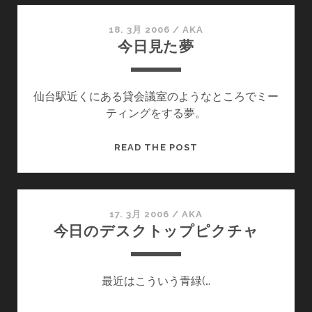
コ
メ
18. 3月 2006
/
AKA
今日見た夢
ン
ト
ス
仙台駅近くにある貸会議室のようなところでミー
パ
ティングをする夢。
ム
今
READ THE POST
日
見
た
夢
17. 3月 2006
/
AKA
今日のデスクトップピクチャ
最近はこういう青緑(…