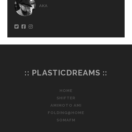
AKA
:: PLASTICDREAMS ::
HOME
SHIFTER
AMIMOTO AMI
FOLDING@HOME
SOMAFM