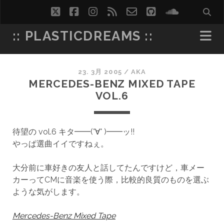
twitter
facebook
instagram
rss
email-
github
soundcl
form
:: PLASTICDREAMS ::
23. 3月 2005
/
AKA
MERCEDES-BENZ MIXED TAPE
VOL.6
待望の vol.6 キタ━━(°∀° )━━ッ!!
やっぱ選曲イイですねぇ。
大分前に車好きの友人と話してたんですけど，車メー
カーってCMに音楽を使う際，比較的良質のものを選ぶ
ような気がします。
Mercedes-Benz Mixed Tape