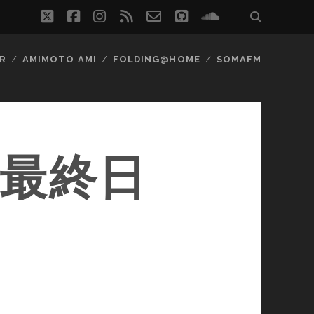
twitter
facebook
instagram
rss
email-
github
soundcloud
form
R
AMIMOTO AMI
FOLDING@HOME
SOMAFM
に最終日