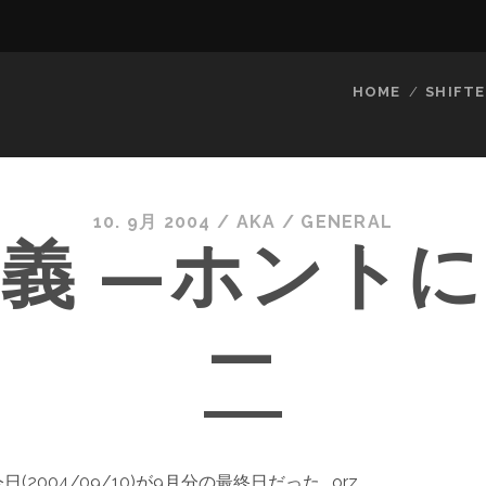
HOME
SHIFTE
10. 9月 2004
/
AKA
/
GENERAL
義 —ホント
—
(2004/09/10)が9月分の最終日だった… orz