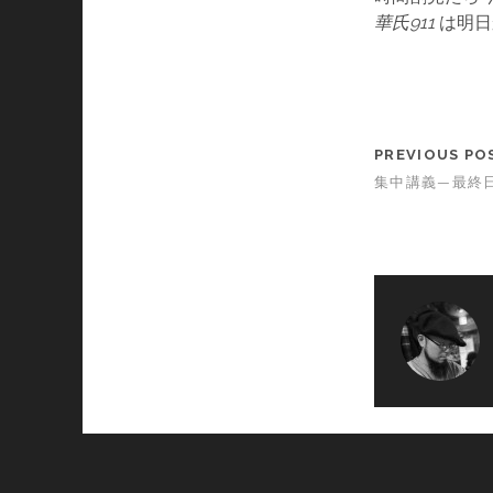
華氏911
は明日か
PREVIOUS PO
集中講義—最終