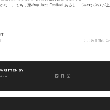
なー。でも，定禅寺 Jazz Festival あるし，
Swing Girls
が上
ST
日
ここ数日間の CAM
WRITTEN BY:
AKA