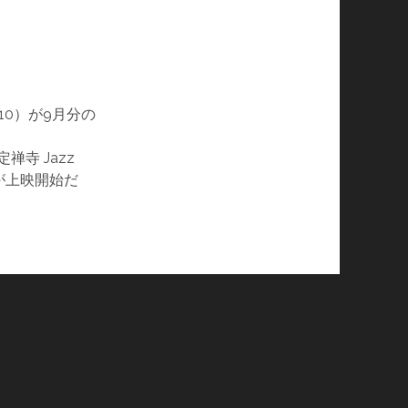
10）が9月分の
禅寺 Jazz
ls が上映開始だ