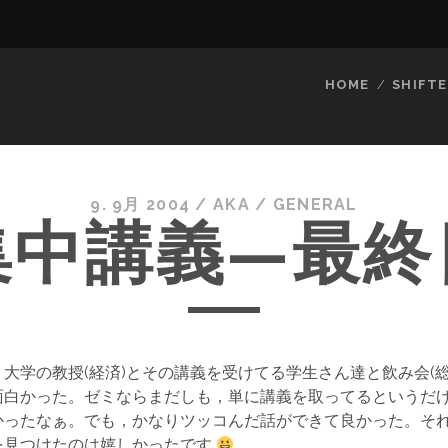
HOME
SHIFTE
9. 9月 2004
/
AKA
/
GENERAL
集中講義—最終
大学の教授(経済)とその講義を受けてる学生さん達と飲み会(総
面白かった。ゼミならまだしも，単に講義を取ってるというだ
かったなぁ。でも，かなりツッコんだ話ができて良かった。そ
を見つけたのは嬉しかったです