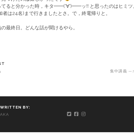
てると分かった時，キタ━━(°∀°)━━ッ!! と思ったのはヒミ
加者は24名)まで行きましたとさ。で，終電帰りと。
義の最終日。どんな話が聞けるやら。
ST
品
集中講義 
WRITTEN BY:
AKA