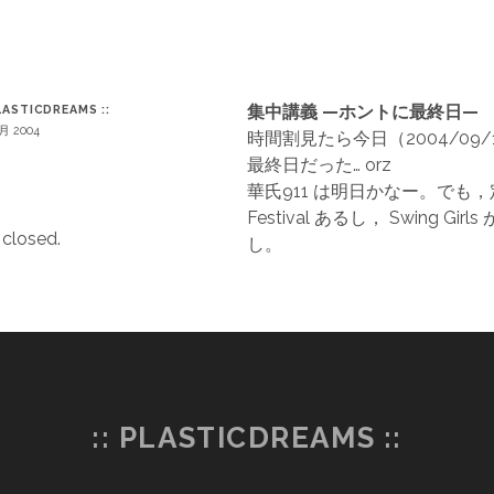
T
集中講義 —ホントに最終日—
PLASTICDREAMS ::
9月 2004
時間割見たら今日（2004/09/
最終日だった… orz
華氏911 は明日かなー。でも，定
Festival あるし， Swing Gir
closed.
し。
:: PLASTICDREAMS ::