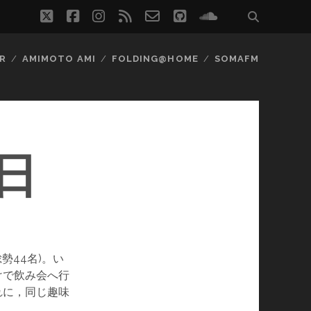
twitter
facebook
instagram
rss
email-
github
soundcloud
form
R
AMIMOTO AMI
FOLDING@HOME
SOMAFM
日
勢44名)。い
けで飲み会へ行
れに，同じ趣味