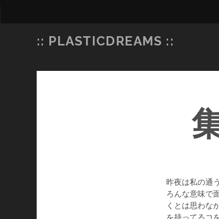
:: PLASTICDREAMS ::
昨夜は私の通う
ろんな意味で
くとは思わな
を持ってるコ