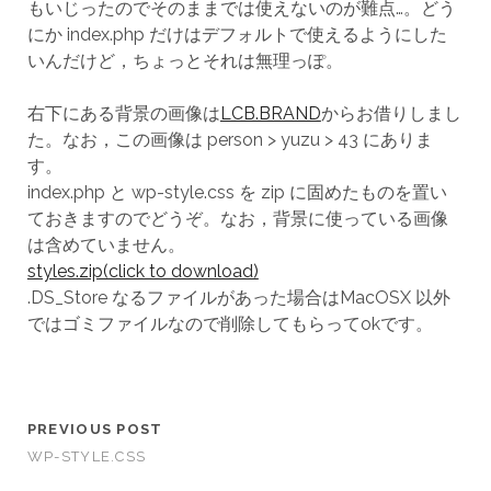
もいじったのでそのままでは使えないのが難点…。どう
にか index.php だけはデフォルトで使えるようにした
いんだけど，ちょっとそれは無理っぽ。
右下にある背景の画像は
LCB.BRAND
からお借りしまし
た。なお，この画像は person > yuzu > 43 にありま
す。
index.php と wp-style.css を zip に固めたものを置い
ておきますのでどうぞ。なお，背景に使っている画像
は含めていません。
styles.zip(click to download)
.DS_Store なるファイルがあった場合はMacOSX 以外
ではゴミファイルなので削除してもらってokです。
PREVIOUS POST
WP-STYLE.CSS