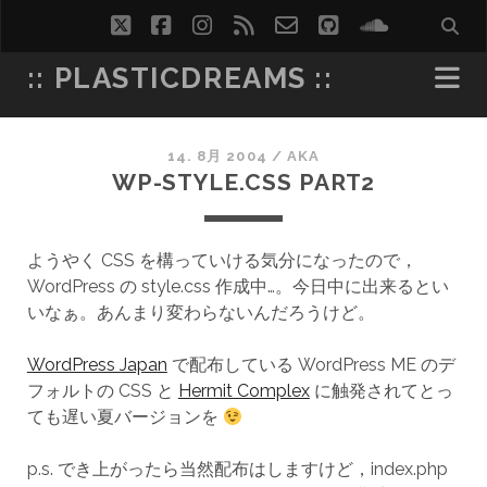
twitter
facebook
instagram
rss
email-
github
soundcl
form
:: PLASTICDREAMS ::
14. 8月 2004
/
AKA
WP-STYLE.CSS PART2
ようやく CSS を構っていける気分になったので，
WordPress の style.css 作成中…。今日中に出来るとい
いなぁ。あんまり変わらないんだろうけど。
WordPress Japan
で配布している WordPress ME のデ
フォルトの CSS と
Hermit Complex
に触発されてとっ
ても遅い夏バージョンを
p.s. でき上がったら当然配布はしますけど，index.php