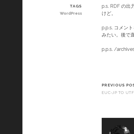
p.s. RDF
TAGS
けど。
WordPress
p.p.s. 
みたい。後で直
p.p.s. /arch
PREVIOUS PO
EUC-JP TO UT