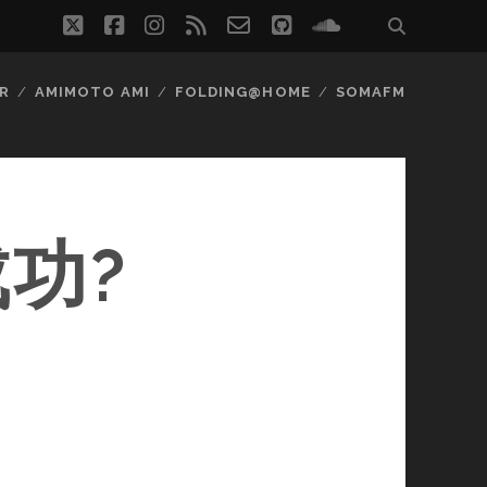
twitter
facebook
instagram
rss
email-
github
soundcloud
form
R
AMIMOTO AMI
FOLDING@HOME
SOMAFM
功?