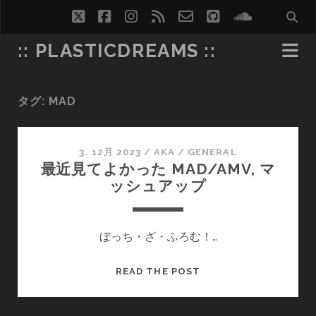
twitter
facebook
instagram
rss
email-
github
soundcl
form
:: PLASTICDREAMS ::
タグ:
MAD
3. 12月 2023
/
AKA
/
GENERAL
最近見てよかった MAD/AMV, マ
ッシュアップ
ぼっち・ざ・ふろむ！…
最
READ THE POST
近
見