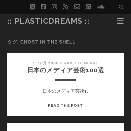
twitter
facebook
instagram
rss
email-
github
soundcl
form
:: PLASTICDREAMS ::
タグ:
GHOST IN THE SHELL
1. 10月 2006
/
AKA
/
GENERAL
日本のメディア芸術100選
日本のメディア芸術1…
日
READ THE POST
本
の
メ