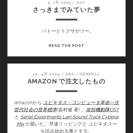
デ
5. 7月 2005
/
AKA
さっきまでみていた夢
ィ
ア
芸
バトーとトグサがツー…
術
100
選
さ
READ THE POST
っ
き
ま
で
25. 4月 2004
/
AKA
/
GENERAL
AMAZON で注文したもの
み
て
い
amazonから
ユビキタス・コンピュータ革命―次
た
世代社会の世界標準
(坂村健 著)，
夢
攻殻機動隊OST
と
Serial Experiments Lain Sound Track Cyberia
Mix
が届いた。早速リッピングと
ユビキタス〜
を読み始める事とする。