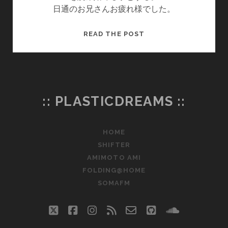
日通のお兄さんお疲れ様でした。
AMAZON
READ THE POST
で
注
文
し
た
:: PLASTICDREAMS ::
も
の
HOME
SHIFTER
AMIMOTO AMI
FOLDING@HOME
SOMAFM
twitter
facebook
instagram
rss
email-
github
soundclo