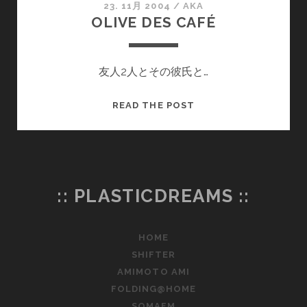
23. 11月 2004
/
AKA
OLIVE DES CAFÉ
友人2人とその彼氏と…
OLIVE
READ THE POST
DES
CAFÉ
:: PLASTICDREAMS ::
HOME
SHIFTER
AMIMOTO AMI
FOLDING@HOME
SOMAFM