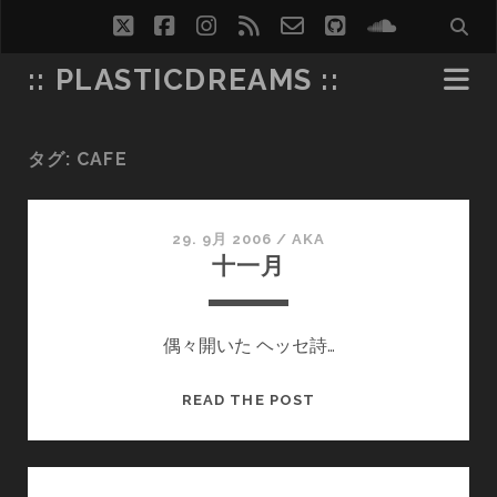
twitter
facebook
instagram
rss
email-
github
soundcl
form
:: PLASTICDREAMS ::
タグ:
CAFE
29. 9月 2006
/
AKA
十一月
偶々開いた ヘッセ詩…
十
READ THE POST
一
月