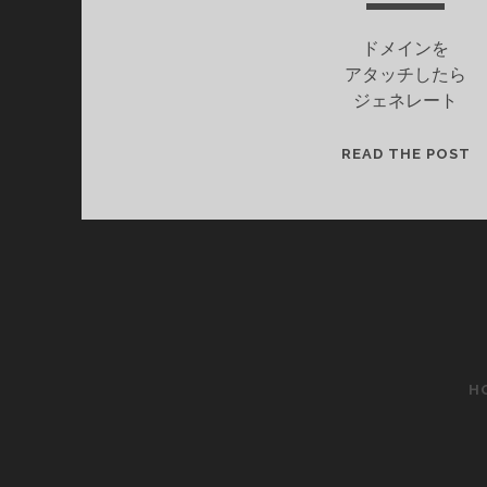
ドメインを
アタッチしたら
ジェネレート
S
READ THE POST
で
作
っ
た
サ
イ
ト
に
カ
H
ス
タ
ム