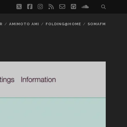
twitter
facebook
instagram
rss
email-
github
soundcloud
form
R
AMIMOTO AMI
FOLDING@HOME
SOMAFM