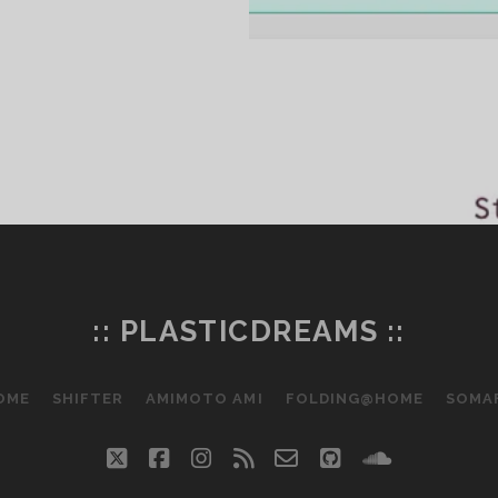
HIFTER
:: PLASTICDREAMS ::
OME
SHIFTER
AMIMOTO AMI
FOLDING@HOME
SOMA
twitter
facebook
instagram
rss
email-
github
soundclo
form