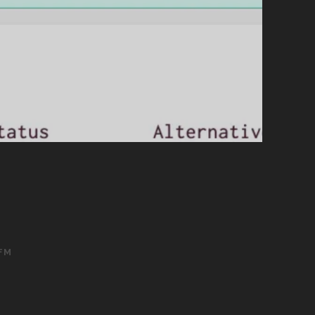
FM
ud