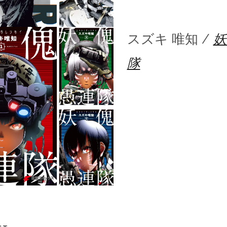
スズキ 唯知 /
妖
隊