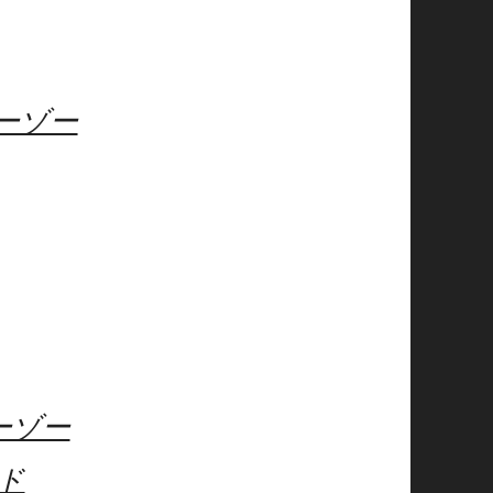
ーゾー
ーゾー
ド