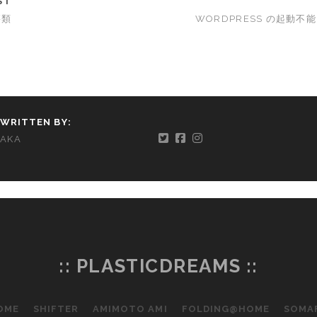
ST
籍類
WORDPRESS の起動不能
WRITTEN BY:
AKA
:: PLASTICDREAMS ::
OME
SHIFTER
AMIMOTO AMI
FOLDING@HOME
SOMA