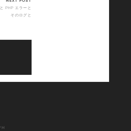
NEXT POST
と PHP エラーと
そのログと
FM