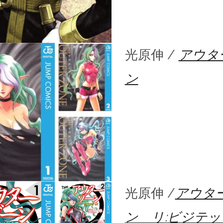
光原伸 /
アウタ
ン
光原伸 /
アウタ
ン リ
:
ビジテッ