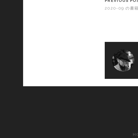
PREVIOUS PO
2020-09 の書
H