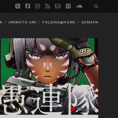
twitter
facebook
instagram
rss
email-
github
soundcloud
form
R
AMIMOTO AMI
FOLDING@HOME
SOMAFM