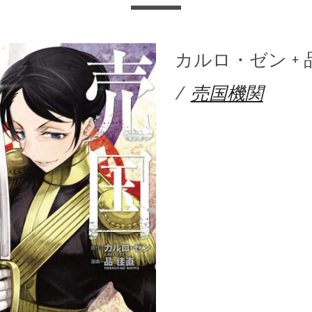
カルロ・ゼン + 
/
売国機関