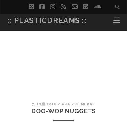
twitter
facebook
instagram
rss
email-
github
soundcl
form
:: PLASTICDREAMS ::
7. 12月 2018
/
AKA
/
GENERAL
DOO-WOP NUGGETS