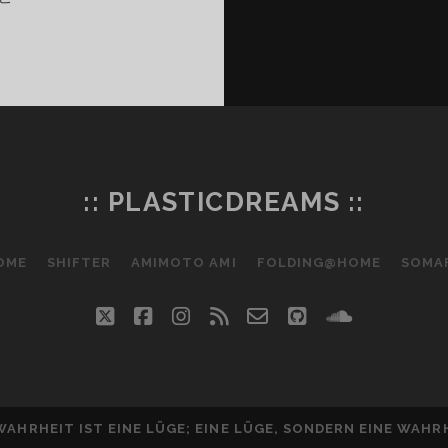
018-
1
:: PLASTICDREAMS ::
OME
SHIFTER
AMIMOTO AMI
FOLDING@HOME
SOMA
twitter
facebook
instagram
rss
email-
github
soundclo
form
WAHRHEIT IST EINE LÜGE; EINE LÜGE, SONDERN EINE WAHR