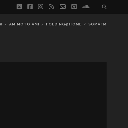
twitter
facebook
instagram
rss
email-
github
soundcloud
form
R
AMIMOTO AMI
FOLDING@HOME
SOMAFM