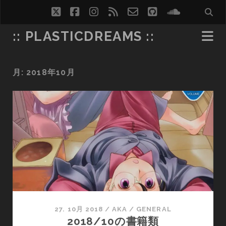
twitter
facebook
instagram
rss
email-
github
soundcl
form
:: PLASTICDREAMS ::
月:
2018年10月
27. 10月 2018
/
AKA
/
GENERAL
2018/10の書籍類