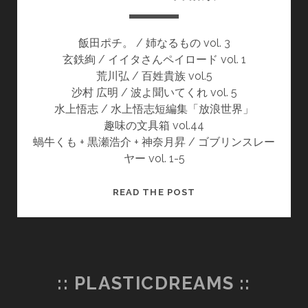
飯田ポチ。 / 姉なるもの vol. 3
玄鉄絢 / イイタさんペイロード vol. 1
荒川弘 / 百姓貴族 vol.5
沙村 広明 / 波よ聞いてくれ vol. 5
水上悟志 / 水上悟志短編集「放浪世界」
趣味の文具箱 vol.44
蝸牛くも + 黒瀬浩介 + 神奈月昇 / ゴブリンスレー
ヤー vol. 1-5
2018/10
READ THE POST
の
書
籍
類
:: PLASTICDREAMS ::