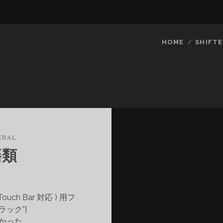
HOME
SHIFTE
ERAL
籍類
6, Touch Bar 対応 ) 用フ
ラック”]
かった。