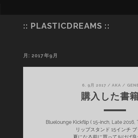
:: PLASTICDREAMS ::
月:
2017年9月
6. 9月 2017
/
AKA
/
GEN
購入した書
Bluelounge Kickflip ( 15-inch, Late 201
リップスタンド 15インチ ブ
夏になる前に買っておけば良