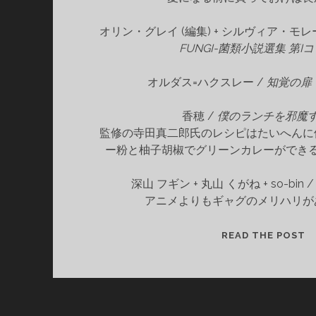
オリン・グレイ (編集) + シルヴィア・モレー
FUNGI-菌類小説選集 第I
オルダス=ハクスレー /
知覚の扉
香穂 /
僕のランチを邪魔す
監修の寺田真二郎氏のレシピはたいへんに
ー粉と柚子胡椒でグリーンカレーができ
深山 フギン + 丸山 くがね + so-bin 
アニメよりもギャグのメリハリが
購
READ THE POST
入
し
た
書