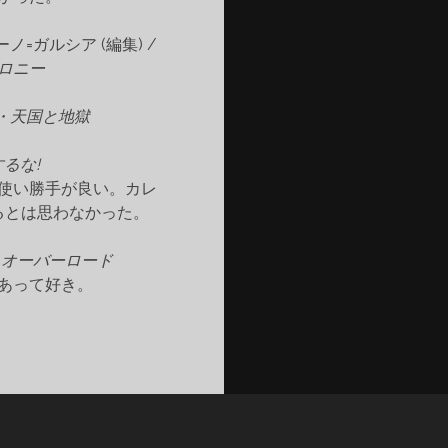
ノ=ガルシア (編集) /
コロニー
・天国と地獄
るな!
使い勝手が良い。カレ
るとは思わなかった。
/
オーバーロード
あって好き。