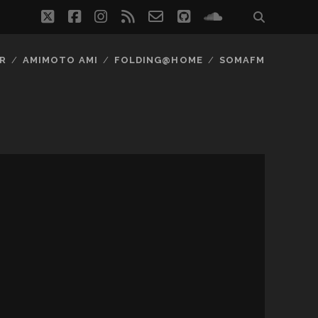
twitter
facebook
instagram
rss
email-
github
soundcloud
form
R
AMIMOTO AMI
FOLDING@HOME
SOMAFM