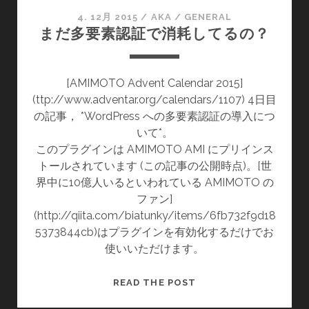
か
4. 12月 2015
/
AKA
/
GENERAL
まだ多要素認証で消耗してるの？
を
ふ
く
[AMIMOTO Advent Calendar 2015]
ら
(ttp://www.adventar.org/calendars/1107) 4日目
ま
の記事， *WordPress への多要素認証の導入につ
せ
いて*。
る
このプラグインは AMIMOTO AMI にプリインス
の
トールされています (この記事の公開時点)。[世
は
界中に10億人いるといわれている AMIMOTO の
僕』
ファン]
を
(http://qiita.com/biatunky/items/6fb732f9d18
買
5373844cb)はプラグインを有効化するだけでお
っ
使いいただけます。
た。
ま
READ THE POST
だ