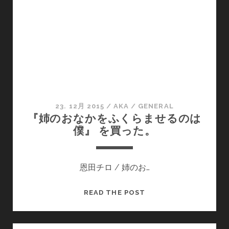
だ？
23. 12月 2015
/
AKA
/
GENERAL
『姉のおなかをふくらませるのは
僕』 を買った。
恩田チロ / 姉のお…
『姉
READ THE POST
の
お
な