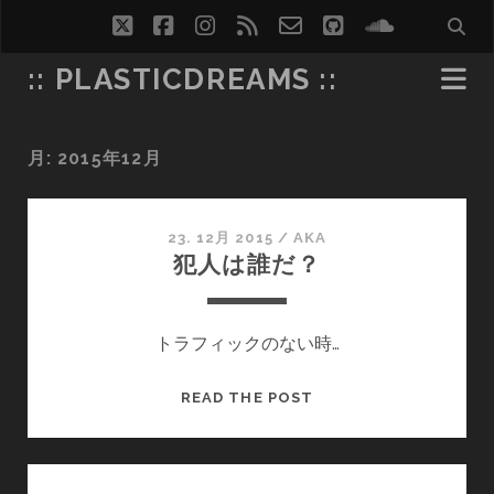
twitter
facebook
instagram
rss
email-
github
soundcl
form
:: PLASTICDREAMS ::
月:
2015年12月
23. 12月 2015
/
AKA
犯人は誰だ？
トラフィックのない時…
犯
READ THE POST
人
は
誰