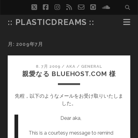
twitter
facebook
instagram
rss
email-
github
soundcl
form
:: PLASTICDREAMS ::
月:
2009年7月
8. 7月 2009
/
AKA
/
GENERAL
親愛なる BLUEHOST.COM 様
先程，以下のようなメールをお受け取りいたしま
した。
Dear aka,
This is a courtesy message to remind