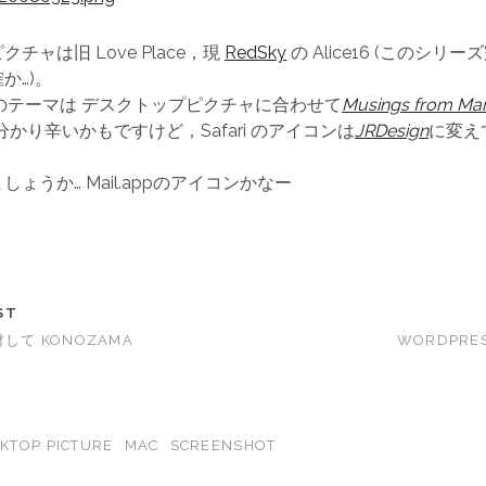
チャは旧 Love Place，現
RedSky
の Alice16 (このシリ
か…)。
fter のテーマは デスクトップピクチャに合わせて
Musings from Ma
.1.5。分かり辛いかもですけど，Safari のアイコンは
JRDesign
に変え
ょうか… Mail.appのアイコンかなー
ST
財して KONOZAMA
WORDPRE
KTOP PICTURE
MAC
SCREENSHOT