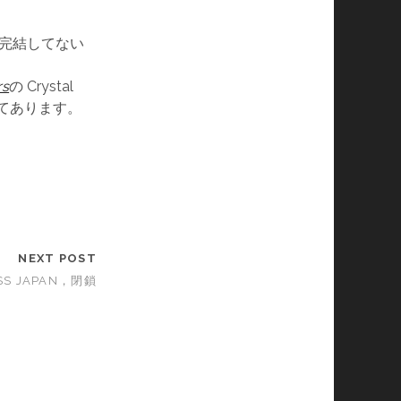
ーズ完結してない
rs
の Crystal
てあります。
NEXT POST
SS JAPAN，閉鎖