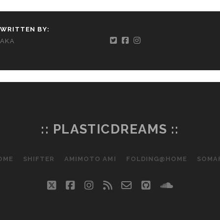
WRITTEN BY:
AKA
:: PLASTICDREAMS ::
OME
SHIFTER
AMIMOTO AMI
FOLDING@HOME
SOMA
twitter
facebook
instagram
rss
email-
github
soundclo
form