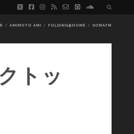
twitter
facebook
instagram
rss
email-
github
soundcloud
form
R
AMIMOTO AMI
FOLDING@HOME
SOMAFM
スクトッ