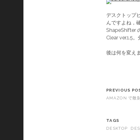
デスクトップピク
んですよね，確
ShapeShi
Clear ver
後は何を変えまし
PREVIOUS PO
AMAZON で散
TAGS
DESKTOP
DES