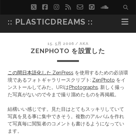
twitter
facebook
instagram
rss
email-
github
soundcl
form
:: PLASTICDREAMS ::
15. 5月 2006
/
AKA
ZENPHOTO を設置した
この間日本語化した ZenPress
を使用するための必須環
境であるフォトギャラリースクリプト:
ZenPhoto
をイ
ンストールしてみた。URIは
Photographs
. 新しく撮っ
た写真がないので今まで撮り溜めたものを再掲載。
結構いい感じです。見た目はとてもスッキリしていて
写真を見る事に集中できそう。複数のアルバムを作れ
て写真毎に閲覧者のコメントも書けるようになってい
ます。