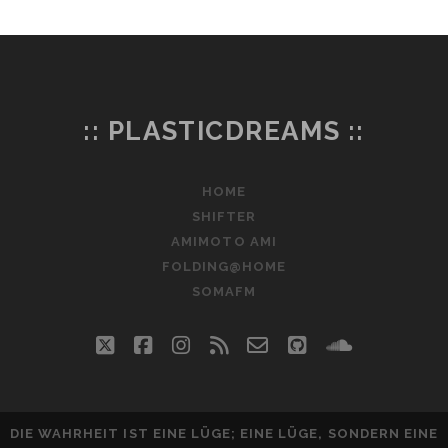
:: PLASTICDREAMS ::
HOME
SHIFTER
AMIMOTO AMI
FOLDING@HOME
SOMAFM
twitter
facebook
instagram
rss
email-
github
soundclo
form
DIE WAHRHEIT IST EINE LÜGE; EINE LÜGE, SONDERN EINE