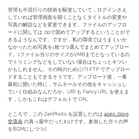
管理も今流行りの技術を駆使していて，ログインさえ
していれば管理画面を開くことなくタイトルの変更や
写真の解説などを変更できます。ファイルのアップロ
ードに関しては zipで固めてアップするということがで
きるようなんです。ですが，私の環境ではうまくいか
なかったため写真を1枚づつ選んでまとめてアップロー
ド。1ファイル当りのサイズが2MBまでとなっているの
でトリミングなどをしていない場合はちょっとキツい
かもしれません。その時のために(?) FTP でアップロー
ドすることもできるそうです。アップロード後，一番
最初に開いた時に，サムネールその他をキャッシュし
ていく仕組みなんだろか。URI も Fancy URL を使えま
す，しかもこれはデフォルトで ON。
ところで，この ZenPhoto を設置したのは
aoiro_blog
交流会
の真っ最中だったわけです。参加した方々の声
をBGMにしつつ:[