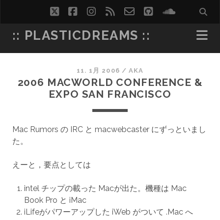
twitter
facebook
instagram
rss
email-
github
soundcl
form
:: PLASTICDREAMS ::
11. 1月 2006
/
AKA
2006 MACWORLD CONFERENCE &
EXPO SAN FRANCISCO
Mac Rumors の IRC と macwebcaster にずっといまし
た。
えーと，要点としては
intel チップの載った Macが出た。機種は Mac
Book Pro と iMac
iLifeがパワーアップした iWeb がついて .Mac へ