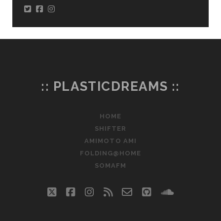
:: PLASTICDREAMS ::
HOME
SHIFTER
AMIMOTO AMI
FOLDING@HOME
SOMAFM
twitter
facebook
instagram
rss
email-
github
soundclo
form