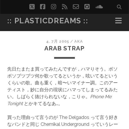
twitter
facebook
instagram
rss
email-
github
soundcl
form
:: PLASTICDREAMS ::
4. 7月 2005
/
AKA
ARAB STRAP
先日たまたま買ってみたんですが，ハマりそう。ボソ
ボソブツブツ何か歌ってるというか，呟いてるという
くらいの歌。曲も重く，暗〜いマイナー調。このアー
ティスト，妙に自分の現状にハマってしまってるみた
い。しばらく抜けられないな，こりゃ。
Phone Me
Tonight
とかキてるなあ…。
買った理由って言うのが The Delgados って言う好き
なバンドと同じ Chemikal Underground っていうレー