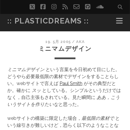
twitter
facebook
instagram
rss
email-
github
soundcl
form
:: PLASTICDREAMS ::
19. 5月 2005
/
AKA
ミニマムデザイン
ミニマムデザイン
という言葉を今日初めて目にした。
どうやら必要最低限の素材でデザインをすることらし
い。webサイトで言えば
Paul Smith
がその典型だと
か。確かに
スッ
としている。シンプルというだけでは
なく，自己主張もされている。見た瞬間に
ああ，こう
いうサイトを作りたいな
と思った。
webサイトの構築に限定した場合，
最低限の素材で
と
いう線引きが難しいけど，恐らく以下のようなことな