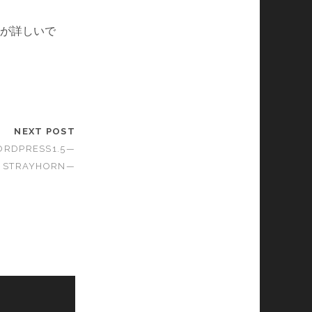
？
が詳しいで
NEXT POST
ORDPRESS1.5—
STRAYHORN—