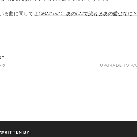
ている曲に関しては
CMMUSIC—あのCMで流れるあの曲はなに
ST
ック
UPGRADE TO W
WRITTEN BY: