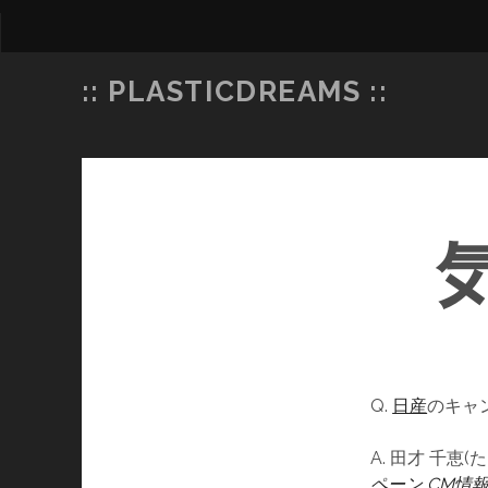
:: PLASTICDREAMS ::
Q.
日産
のキャ
A. 田才 千恵(
ペーン CM情