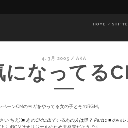
HOME
SHIFTE
4. 3月 2005
/
AKA
気になってるC
ンペーンCMのヨガをやってる女の子とそのBGM。
たさい ちえ)(
■ あのCMに出ているあの人は誰？ Part10 ■
の54レ
報
より)BGMはオリジナルのため非発売だそうです。