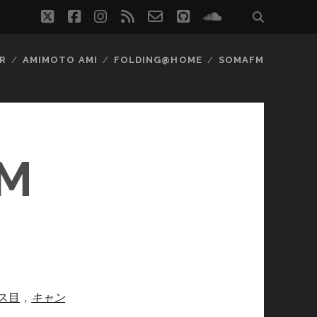
twitter
facebook
instagram
rss
email-
github
soundcloud
form
R
AMIMOTO AMI
FOLDING@HOME
SOMAFM
M
ス目
，
キャン