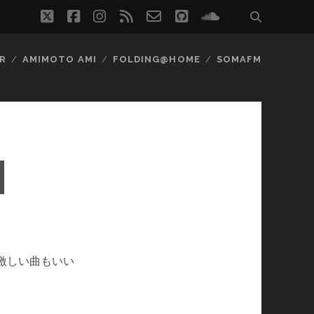
twitter
facebook
instagram
rss
email-
github
soundcloud
form
R
AMIMOTO AMI
FOLDING@HOME
SOMAFM
N
激しい曲もいい
。