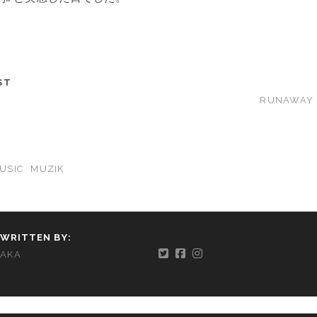
ST
RUNAWAY 
USIC
MUZIK
WRITTEN BY:
AKA