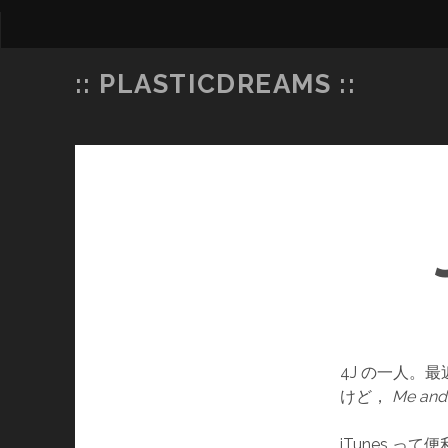
:: PLASTICDREAMS ::
4J の一人。最近
けど，
Me and
iTunes っ