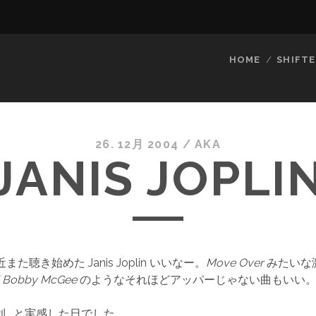
HOME
SHIFTE
26. 12月 2004
/
AKA
JANIS JOPLI
また聴き始めた Janis Joplin いいなー。
Move Over
みたいな
 Bobby McGee
のようなそれほどアッパーじゃない曲もいい
て便利… と実感した日でした。