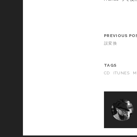
PREVIOUS PO
誤変換
TAGS
CD
ITUNES
M