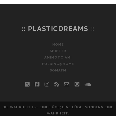
:: PLASTICDREAMS ::
HOME
SHIFTER
AMIMOTO AMI
FOLDING@HOME
SOMAFM
twitter
facebook
instagram
rss
email-
github
soundclo
form
DIE WAHRHEIT IST EINE LÜGE; EINE LÜGE, SONDERN EINE
WAHRHEIT.