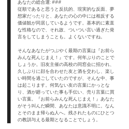
あなたの総合運: ###
従順であると思うと反抗的、現実的な反面、夢
想家だったりと、あなたの心の中には相反する
価値観が同居しているようです。基本的に素直
な性格なので、それ故、ついつい言い過ぎた発
言をしてしまうことも。よくないですね。
そんなあなたがつぶやく最期の言葉は『お前ら
みんな死んじまえ！』です。何年ぶりのことで
しょうか。旧友主催の高校の同窓会に招かれ、
久しぶりに顔を合わせた友と酒を交わし、楽し
い時間を過ごしていたのですが、そんな中、事
は起こります。何気ない友の言葉にかっとな
り、酒が廻っていた事も手伝い、売り言葉に買
い言葉。『お前らみんな死んじまえ！』あなた
がそう叫んだ瞬間、あなたは意識不明に。なん
とそのまま帰らぬ人へ。残されたものにひとつ
の教訓与える最期となることでしょう。