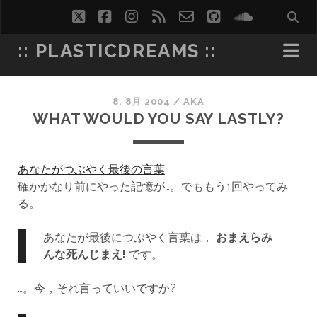
twitter
facebook
instagram
rss
email-
github
soundcl
form
:: PLASTICDREAMS ::
8. 8月 2004
/
AKA
WHAT WOULD YOU SAY LASTLY?
あなたがつぶやく最後の言葉
確かかなり前にやった記憶が…。でももう1回やってみ
る。
あなたが最後につぶやく言葉は，
おまえらみ
んな死んじまえ!
です。
…。今，それ言っていいですか?