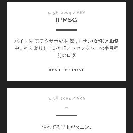
デ
ン
4. 5月 2004
/
AKA
IPMSG
ウ
ィ
ー
バイト先(某テクサポ)の同僚，Hサン(女性)と
ク
勤務
中
にやり取りしていたIPメッセンジャーの半月程
前のログ
IPMSG
READ THE POST
3. 5月 2004
/
AKA
_
晴れてるソトがタニン…