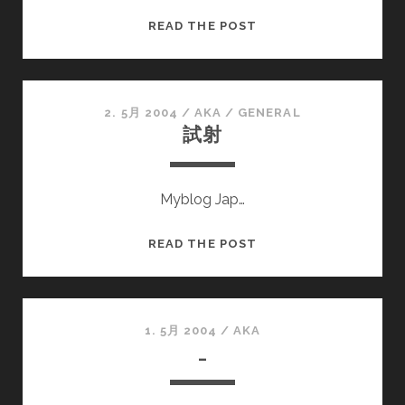
_
READ THE POST
2. 5月 2004
/
AKA
/
GENERAL
試射
Myblog Jap…
試
READ THE POST
射
1. 5月 2004
/
AKA
_