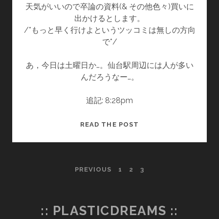
天気がいいので卒論の資料(& その他色々)買いに
出かけるとします。
/*もっと早く行けよというツッコミは無しの方向
で*/
あ，今日は土曜日か…。仙台駅周辺には人が多い
んだろうなー…。
追記: 8:28pm
_
READ THE POST
投
PREVIOUS
1
2
3
稿
の
:: PLASTICDREAMS ::