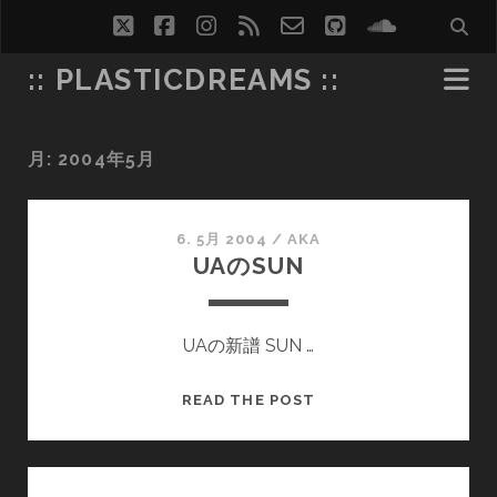
twitter
facebook
instagram
rss
email-
github
soundcl
form
:: PLASTICDREAMS ::
月:
2004年5月
6. 5月 2004
/
AKA
UAのSUN
UAの新譜 SUN …
UA
READ THE POST
の
SUN